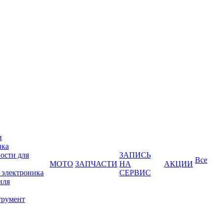
и
ика
ости для
ЗАПИСЬ
Все
МОТО
ЗАПЧАСТИ
НА
АКЦИИ
 электроника
СЕРВИС
иля
трумент