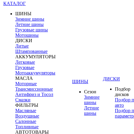
КАТАЛОГ
ШИНЫ
Зимние шины
Летние шины
Грузовые шины
Мотошины
ДИСКИ
Литые
Штампованные
АККУМУЛЯТОРЫ
Легковые
Грузовые
Мотоаккумуляторы
МАСЛА
ДИСКИ
ШИНЫ
Моторные
Трансмиссионные
Подбор
Сезон
Антифриз и Тосол
дисков
Зимние
Смазки
Подбор 
шины
ФИЛЬТРЫ
авто
Летние
Масляные
Подбор 
шины
Воздушные
параметр
Салонные
Топливные
АВТОТОВАРЫ