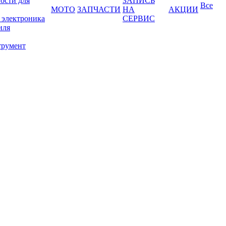
ости для
ЗАПИСЬ
Все
МОТО
ЗАПЧАСТИ
НА
АКЦИИ
 электроника
СЕРВИС
иля
трумент