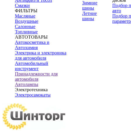
Антифриз и Тосол
дисков
Зимние
Смазки
Подбор 
шины
ФИЛЬТРЫ
авто
Летние
Масляные
Подбор 
шины
Воздушные
параметр
Салонные
Топливные
АВТОТОВАРЫ
Автокосметика и
Автохимия
Электрика и электроника
для автомобиля
Автомобильный
инструмент
Принадлежности для
автомобиля
Автолампы
Электротехника
Электросамокаты