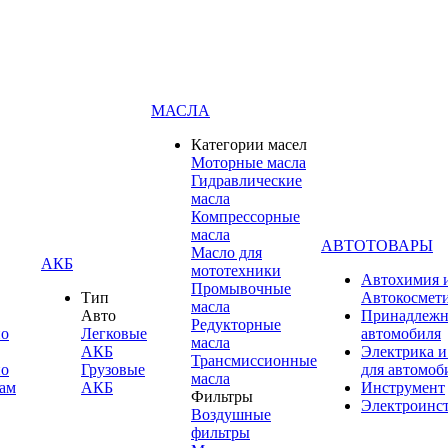
МАСЛА
Категории масел
Моторные масла
Гидравлические
масла
Компрессорные
масла
АВТОТОВАРЫ
Масло для
АКБ
мототехники
Автохимия 
Промывочные
Тип
Автокосмет
масла
Авто
Принадлежн
Редукторные
по
Легковые
автомобиля
масла
АКБ
Электрика и
Трансмиссионные
по
Грузовые
для автомоб
масла
ам
АКБ
Инструмент
Фильтры
Электроинс
Воздушные
фильтры