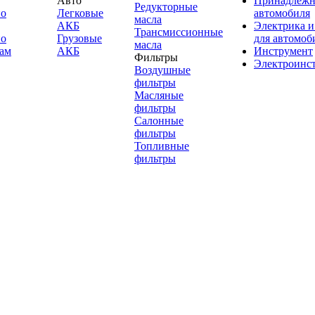
Авто
Принадлежн
Редукторные
по
Легковые
автомобиля
масла
АКБ
Электрика и
Трансмиссионные
по
Грузовые
для автомоб
масла
ам
АКБ
Инструмент
Фильтры
Электроинс
Воздушные
фильтры
Масляные
фильтры
Салонные
фильтры
Топливные
фильтры