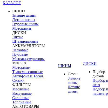
КАТАЛОГ
ШИНЫ
Зимние шины
Летние шины
Грузовые шины
Мотошины
ДИСКИ
Литые
Штампованные
АККУМУЛЯТОРЫ
Легковые
Грузовые
Мотоаккумуляторы
МАСЛА
ДИСКИ
ШИНЫ
Моторные
Трансмиссионные
Подбор
Сезон
Антифриз и Тосол
дисков
Зимние
Смазки
Подбор 
шины
ФИЛЬТРЫ
авто
Летние
Масляные
Подбор 
шины
Воздушные
параметр
Салонные
Топливные
АВТОТОВАРЫ