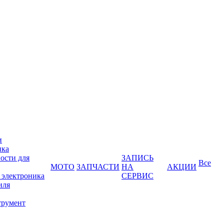
и
ика
ости для
ЗАПИСЬ
Все
МОТО
ЗАПЧАСТИ
НА
АКЦИИ
 электроника
СЕРВИС
иля
трумент