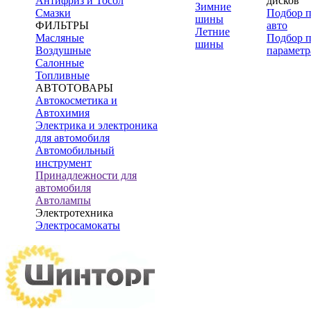
Антифриз и Тосол
дисков
Зимние
Смазки
Подбор 
шины
ФИЛЬТРЫ
авто
Летние
Масляные
Подбор 
шины
Воздушные
параметр
Салонные
Топливные
АВТОТОВАРЫ
Автокосметика и
Автохимия
Электрика и электроника
для автомобиля
Автомобильный
инструмент
Принадлежности для
автомобиля
Автолампы
Электротехника
Электросамокаты