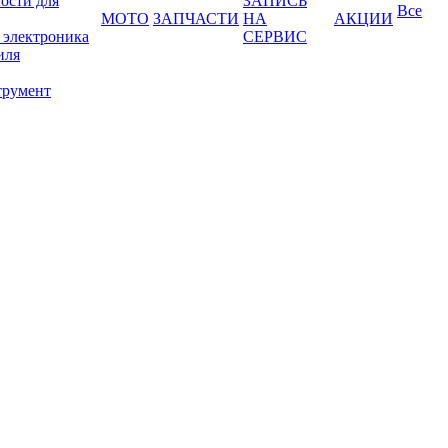
ости для
ЗАПИСЬ
Все
МОТО
ЗАПЧАСТИ
НА
АКЦИИ
 электроника
СЕРВИС
иля
трумент