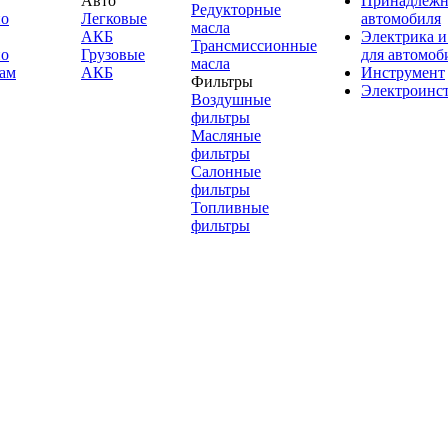
Авто
Принадлежн
Редукторные
по
Легковые
автомобиля
масла
АКБ
Электрика и
Трансмиссионные
по
Грузовые
для автомоб
масла
ам
АКБ
Инструмент
Фильтры
Электроинс
Воздушные
фильтры
Масляные
фильтры
Салонные
фильтры
Топливные
фильтры