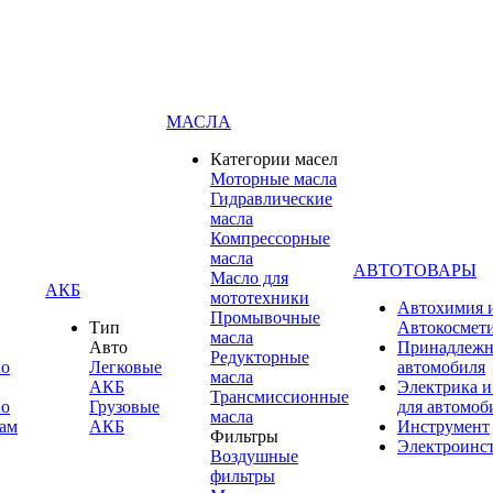
МАСЛА
Категории масел
Моторные масла
Гидравлические
масла
Компрессорные
масла
АВТОТОВАРЫ
Масло для
АКБ
мототехники
Автохимия 
Промывочные
Тип
Автокосмет
масла
Авто
Принадлежн
Редукторные
по
Легковые
автомобиля
масла
АКБ
Электрика и
Трансмиссионные
по
Грузовые
для автомоб
масла
ам
АКБ
Инструмент
Фильтры
Электроинс
Воздушные
фильтры