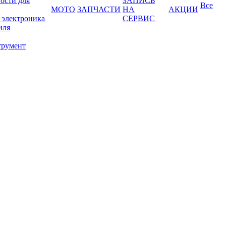
ости для
ЗАПИСЬ
Все
МОТО
ЗАПЧАСТИ
НА
АКЦИИ
 электроника
СЕРВИС
иля
трумент