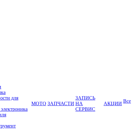
и
ика
ости для
ЗАПИСЬ
Все
МОТО
ЗАПЧАСТИ
НА
АКЦИИ
 электроника
СЕРВИС
иля
трумент