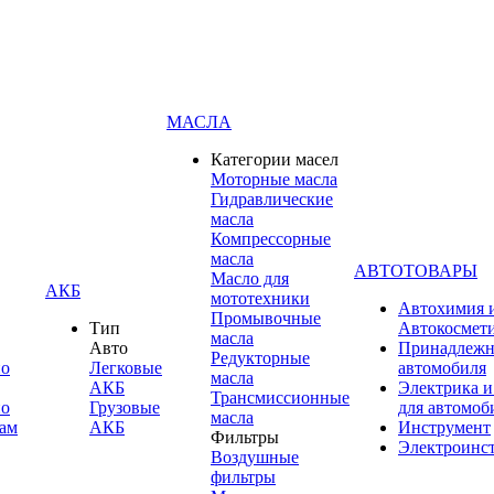
МАСЛА
Категории масел
Моторные масла
Гидравлические
масла
Компрессорные
масла
АВТОТОВАРЫ
Масло для
АКБ
мототехники
Автохимия 
Промывочные
Тип
Автокосмет
масла
Авто
Принадлежн
Редукторные
по
Легковые
автомобиля
масла
АКБ
Электрика и
Трансмиссионные
по
Грузовые
для автомоб
масла
ам
АКБ
Инструмент
Фильтры
Электроинс
Воздушные
фильтры