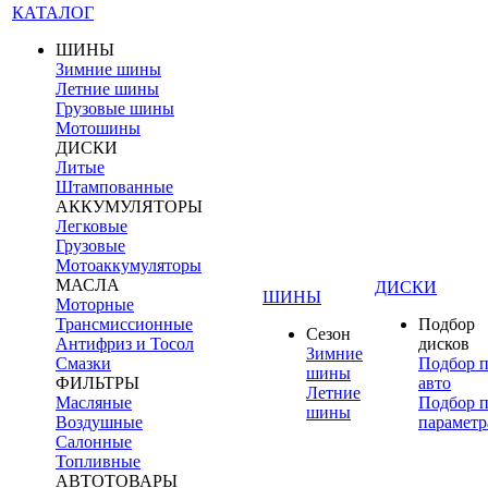
КАТАЛОГ
ШИНЫ
Зимние шины
Летние шины
Грузовые шины
Мотошины
ДИСКИ
Литые
Штампованные
АККУМУЛЯТОРЫ
Легковые
Грузовые
Мотоаккумуляторы
МАСЛА
ДИСКИ
ШИНЫ
Моторные
Трансмиссионные
Подбор
Сезон
Антифриз и Тосол
дисков
Зимние
Смазки
Подбор 
шины
ФИЛЬТРЫ
авто
Летние
Масляные
Подбор 
шины
Воздушные
параметр
Салонные
Топливные
АВТОТОВАРЫ