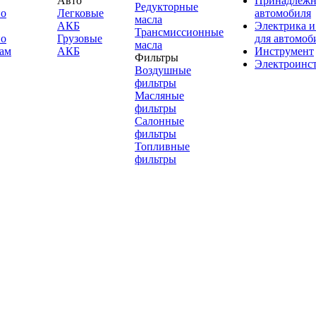
Авто
Принадлежн
Редукторные
по
Легковые
автомобиля
масла
АКБ
Электрика и
Трансмиссионные
по
Грузовые
для автомоб
масла
ам
АКБ
Инструмент
Фильтры
Электроинс
Воздушные
фильтры
Масляные
фильтры
Салонные
фильтры
Топливные
фильтры