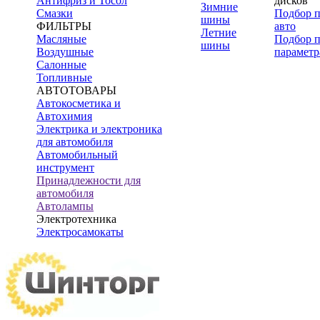
Антифриз и Тосол
дисков
Зимние
Смазки
Подбор 
шины
ФИЛЬТРЫ
авто
Летние
Масляные
Подбор 
шины
Воздушные
параметр
Салонные
Топливные
АВТОТОВАРЫ
Автокосметика и
Автохимия
Электрика и электроника
для автомобиля
Автомобильный
инструмент
Принадлежности для
автомобиля
Автолампы
Электротехника
Электросамокаты