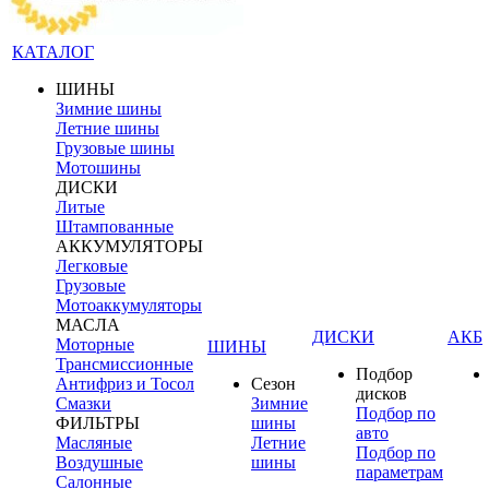
КАТАЛОГ
ШИНЫ
Зимние шины
Летние шины
Грузовые шины
Мотошины
ДИСКИ
Литые
Штампованные
АККУМУЛЯТОРЫ
Легковые
Грузовые
Мотоаккумуляторы
МАСЛА
ДИСКИ
АКБ
Моторные
ШИНЫ
Трансмиссионные
Подбор
Антифриз и Тосол
Сезон
дисков
Смазки
Зимние
Подбор по
ФИЛЬТРЫ
шины
авто
Масляные
Летние
Подбор по
Воздушные
шины
параметрам
Салонные