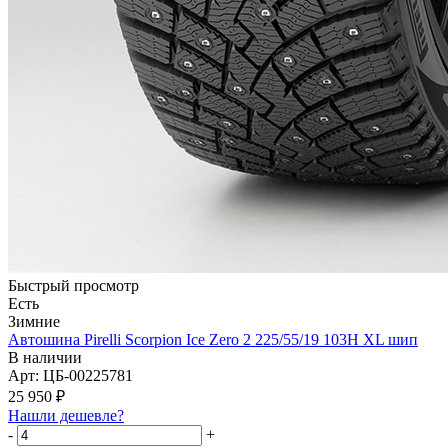
Быстрый просмотр
Есть
Зимние
Автошина Pirelli Scorpion Ice Zero 2 225/55/19 103H XL шип
В наличии
Арт: ЦБ-00225781
25 950
₽
Нашли дешевле?
-
+