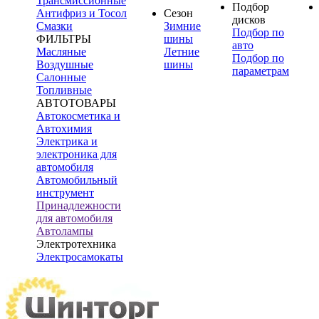
Трансмиссионные
Подбор
Антифриз и Тосол
Сезон
дисков
Смазки
Зимние
Подбор по
ФИЛЬТРЫ
шины
авто
Масляные
Летние
Подбор по
Воздушные
шины
параметрам
Салонные
Топливные
АВТОТОВАРЫ
Автокосметика и
Автохимия
Электрика и
электроника для
автомобиля
Автомобильный
инструмент
Принадлежности
для автомобиля
Автолампы
Электротехника
Электросамокаты