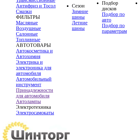
Трансмиссионные
Подбор
Антифриз и Тосол
Сезон
дисков
Смазки
Зимние
Подбор по
ФИЛЬТРЫ
шины
авто
Масляные
Летние
Подбор по
Воздушные
шины
параметрам
Салонные
Топливные
АВТОТОВАРЫ
Автокосметика и
Автохимия
Электрика и
электроника для
автомобиля
Автомобильный
инструмент
Принадлежности
для автомобиля
Автолампы
Электротехника
Электросамокаты