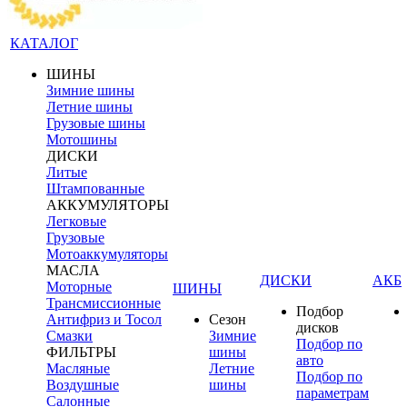
КАТАЛОГ
ШИНЫ
Зимние шины
Летние шины
Грузовые шины
Мотошины
ДИСКИ
Литые
Штампованные
АККУМУЛЯТОРЫ
Легковые
Грузовые
Мотоаккумуляторы
МАСЛА
ДИСКИ
АКБ
Моторные
ШИНЫ
Трансмиссионные
Подбор
Антифриз и Тосол
Сезон
дисков
Смазки
Зимние
Подбор по
ФИЛЬТРЫ
шины
авто
Масляные
Летние
Подбор по
Воздушные
шины
параметрам
Салонные