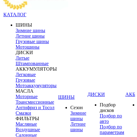
КАТАЛОГ
ШИНЫ
Зимние шины
Летние шины
Грузовые шины
Мотошины
ДИСКИ
Литые
Штампованные
АККУМУЛЯТОРЫ
Легковые
Грузовые
Мотоаккумуляторы
МАСЛА
ДИСКИ
АКБ
Моторные
ШИНЫ
Трансмиссионные
Подбор
Антифриз и Тосол
Сезон
дисков
Смазки
Зимние
Подбор по
ФИЛЬТРЫ
шины
авто
Масляные
Летние
Подбор по
Воздушные
шины
параметрам
Салонные