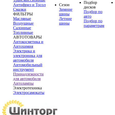
Трансмиссионные
Подбор
Антифриз и Тосол
Сезон
дисков
Смазки
Зимние
Подбор по
ФИЛЬТРЫ
шины
авто
Масляные
Летние
Подбор по
Воздушные
шины
параметрам
Салонные
Топливные
АВТОТОВАРЫ
Автокосметика и
Автохимия
Электрика и
электроника для
автомобиля
Автомобильный
инструмент
Принадлежности
для автомобиля
Автолампы
Электротехника
Электросамокаты