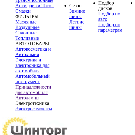
Трансмиссионные
Подбор
Антифриз и Тосол
Сезон
дисков
Смазки
Зимние
Подбор по
ФИЛЬТРЫ
шины
авто
Масляные
Летние
Подбор по
Воздушные
шины
параметрам
Салонные
Топливные
АВТОТОВАРЫ
Автокосметика и
Автохимия
Электрика и
электроника для
автомобиля
Автомобильный
инструмент
Принадлежности
для автомобиля
Автолампы
Электротехника
Электросамокаты