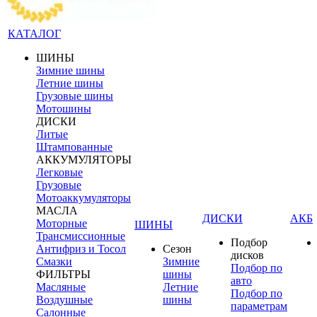
КАТАЛОГ
ШИНЫ
Зимние шины
Летние шины
Грузовые шины
Мотошины
ДИСКИ
Литые
Штампованные
АККУМУЛЯТОРЫ
Легковые
Грузовые
Мотоаккумуляторы
МАСЛА
ДИСКИ
АКБ
Моторные
ШИНЫ
Трансмиссионные
Подбор
Антифриз и Тосол
Сезон
дисков
Смазки
Зимние
Подбор по
ФИЛЬТРЫ
шины
авто
Масляные
Летние
Подбор по
Воздушные
шины
параметрам
Салонные