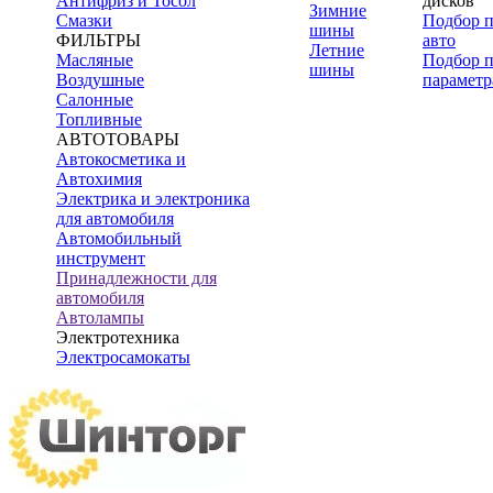
Антифриз и Тосол
дисков
Зимние
Смазки
Подбор 
шины
ФИЛЬТРЫ
авто
Летние
Масляные
Подбор 
шины
Воздушные
параметр
Салонные
Топливные
АВТОТОВАРЫ
Автокосметика и
Автохимия
Электрика и электроника
для автомобиля
Автомобильный
инструмент
Принадлежности для
автомобиля
Автолампы
Электротехника
Электросамокаты