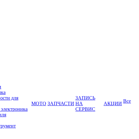
и
ика
ости для
ЗАПИСЬ
Все
МОТО
ЗАПЧАСТИ
НА
АКЦИИ
 электроника
СЕРВИС
иля
трумент