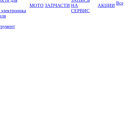
ости для
ЗАПИСЬ
Все
МОТО
ЗАПЧАСТИ
НА
АКЦИИ
 электроника
СЕРВИС
иля
трумент