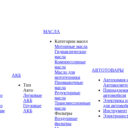
МАСЛА
Категории масел
Моторные масла
Гидравлические
масла
Компрессорные
масла
АВТОТОВАРЫ
Масло для
АКБ
мототехники
Автохимия 
Промывочные
Тип
Автокосмет
масла
Авто
Принадлежн
Редукторные
по
Легковые
автомобиля
масла
АКБ
Электрика и
Трансмиссионные
по
Грузовые
для автомоб
масла
ам
АКБ
Инструмент
Фильтры
Электроинс
Воздушные
фильтры