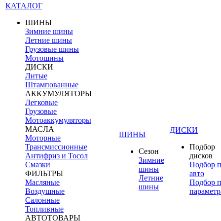
КАТАЛОГ
ШИНЫ
Зимние шины
Летние шины
Грузовые шины
Мотошины
ДИСКИ
Литые
Штампованные
АККУМУЛЯТОРЫ
Легковые
Грузовые
Мотоаккумуляторы
МАСЛА
ДИСКИ
ШИНЫ
Моторные
Трансмиссионные
Подбор
Сезон
Антифриз и Тосол
дисков
Зимние
Смазки
Подбор 
шины
ФИЛЬТРЫ
авто
Летние
Масляные
Подбор 
шины
Воздушные
параметр
Салонные
Топливные
АВТОТОВАРЫ