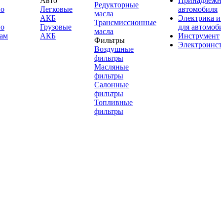
Авто
Принадлежн
Редукторные
по
Легковые
автомобиля
масла
АКБ
Электрика и
Трансмиссионные
по
Грузовые
для автомоб
масла
ам
АКБ
Инструмент
Фильтры
Электроинс
Воздушные
фильтры
Масляные
фильтры
Салонные
фильтры
Топливные
фильтры