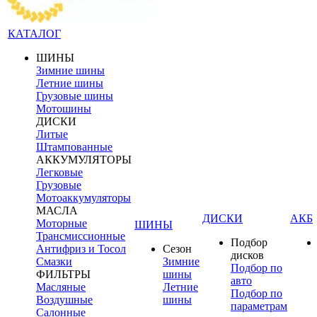
КАТАЛОГ
ШИНЫ
Зимние шины
Летние шины
Грузовые шины
Мотошины
ДИСКИ
Литые
Штампованные
АККУМУЛЯТОРЫ
Легковые
Грузовые
Мотоаккумуляторы
МАСЛА
ДИСКИ
АКБ
Моторные
ШИНЫ
Трансмиссионные
Подбор
Антифриз и Тосол
Сезон
дисков
Смазки
Зимние
Подбор по
ФИЛЬТРЫ
шины
авто
Масляные
Летние
Подбор по
Воздушные
шины
параметрам
Салонные