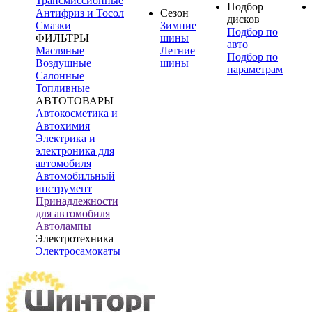
Трансмиссионные
Подбор
Антифриз и Тосол
Сезон
дисков
Смазки
Зимние
Подбор по
ФИЛЬТРЫ
шины
авто
Масляные
Летние
Подбор по
Воздушные
шины
параметрам
Салонные
Топливные
АВТОТОВАРЫ
Автокосметика и
Автохимия
Электрика и
электроника для
автомобиля
Автомобильный
инструмент
Принадлежности
для автомобиля
Автолампы
Электротехника
Электросамокаты