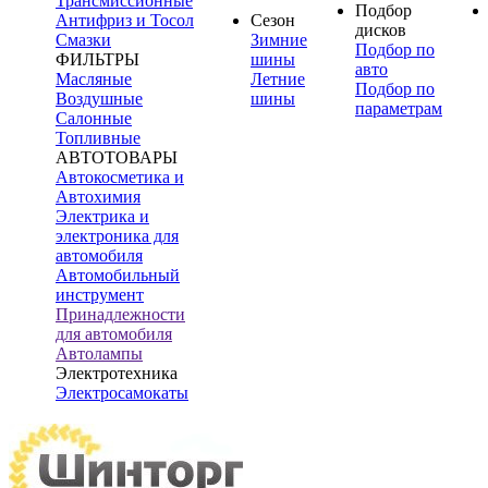
Трансмиссионные
Подбор
Антифриз и Тосол
Сезон
дисков
Смазки
Зимние
Подбор по
ФИЛЬТРЫ
шины
авто
Масляные
Летние
Подбор по
Воздушные
шины
параметрам
Салонные
Топливные
АВТОТОВАРЫ
Автокосметика и
Автохимия
Электрика и
электроника для
автомобиля
Автомобильный
инструмент
Принадлежности
для автомобиля
Автолампы
Электротехника
Электросамокаты