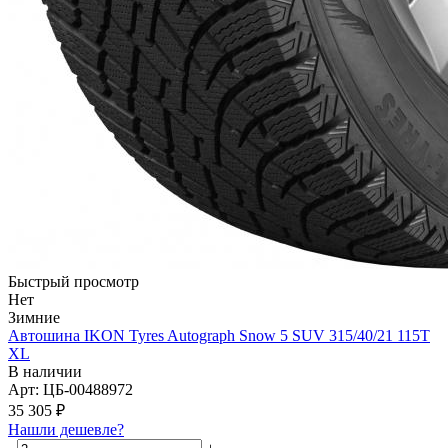
Быстрый просмотр
Нет
Зимние
Автошина IKON Tyres Autograph Snow 5 SUV 315/40/21 115T
XL
В наличии
Арт: ЦБ-00488972
35 305
₽
Нашли дешевле?