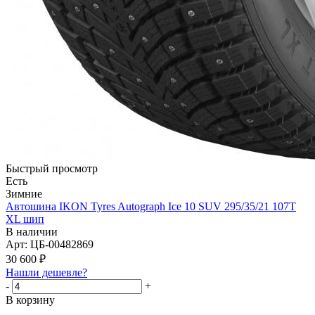
Быстрый просмотр
Есть
Зимние
Автошина IKON Tyres Autograph Ice 10 SUV 295/35/21 107T
XL шип
В наличии
Арт: ЦБ-00482869
30 600
₽
Нашли дешевле?
-
+
В корзину