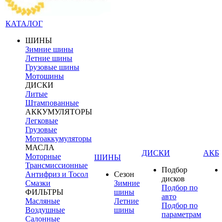
КАТАЛОГ
ШИНЫ
Зимние шины
Летние шины
Грузовые шины
Мотошины
ДИСКИ
Литые
Штампованные
АККУМУЛЯТОРЫ
Легковые
Грузовые
Мотоаккумуляторы
МАСЛА
ДИСКИ
АКБ
Моторные
ШИНЫ
Трансмиссионные
Подбор
Антифриз и Тосол
Сезон
дисков
Смазки
Зимние
Подбор по
ФИЛЬТРЫ
шины
авто
Масляные
Летние
Подбор по
Воздушные
шины
параметрам
Салонные