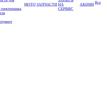
ости для
ЗАПИСЬ
Все
МОТО
ЗАПЧАСТИ
НА
АКЦИИ
 электроника
СЕРВИС
иля
трумент