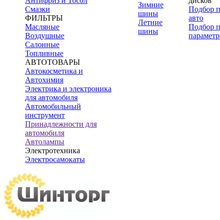
Антифриз и Тосол
дисков
Зимние
Смазки
Подбор 
шины
ФИЛЬТРЫ
авто
Летние
Масляные
Подбор 
шины
Воздушные
параметр
Салонные
Топливные
АВТОТОВАРЫ
Автокосметика и
Автохимия
Электрика и электроника
для автомобиля
Автомобильный
инструмент
Принадлежности для
автомобиля
Автолампы
Электротехника
Электросамокаты