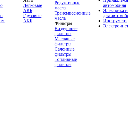
Авто
Принадлежн
Редукторные
по
Легковые
автомобиля
масла
АКБ
Электрика и
Трансмиссионные
по
Грузовые
для автомоб
масла
ам
АКБ
Инструмент
Фильтры
Электроинс
Воздушные
фильтры
Масляные
фильтры
Салонные
фильтры
Топливные
фильтры