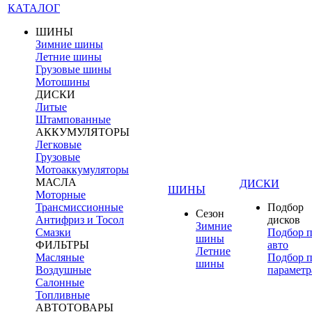
КАТАЛОГ
ШИНЫ
Зимние шины
Летние шины
Грузовые шины
Мотошины
ДИСКИ
Литые
Штампованные
АККУМУЛЯТОРЫ
Легковые
Грузовые
Мотоаккумуляторы
МАСЛА
ДИСКИ
ШИНЫ
Моторные
Трансмиссионные
Подбор
Сезон
Антифриз и Тосол
дисков
Зимние
Смазки
Подбор 
шины
ФИЛЬТРЫ
авто
Летние
Масляные
Подбор 
шины
Воздушные
параметр
Салонные
Топливные
АВТОТОВАРЫ