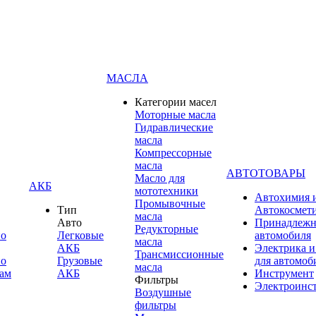
МАСЛА
Категории масел
Моторные масла
Гидравлические
масла
Компрессорные
масла
АВТОТОВАРЫ
Масло для
АКБ
мототехники
Автохимия 
Промывочные
Тип
Автокосмет
масла
Авто
Принадлежн
Редукторные
по
Легковые
автомобиля
масла
АКБ
Электрика и
Трансмиссионные
по
Грузовые
для автомоб
масла
ам
АКБ
Инструмент
Фильтры
Электроинс
Воздушные
фильтры