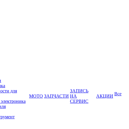
и
ика
ости для
ЗАПИСЬ
Все
МОТО
ЗАПЧАСТИ
НА
АКЦИИ
 электроника
СЕРВИС
иля
трумент