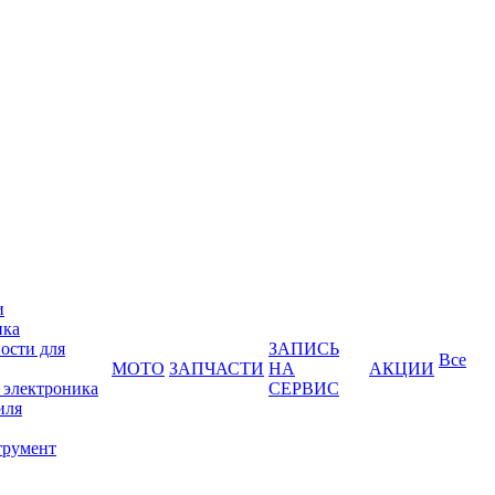
и
ика
ости для
ЗАПИСЬ
Все
МОТО
ЗАПЧАСТИ
НА
АКЦИИ
 электроника
СЕРВИС
иля
трумент