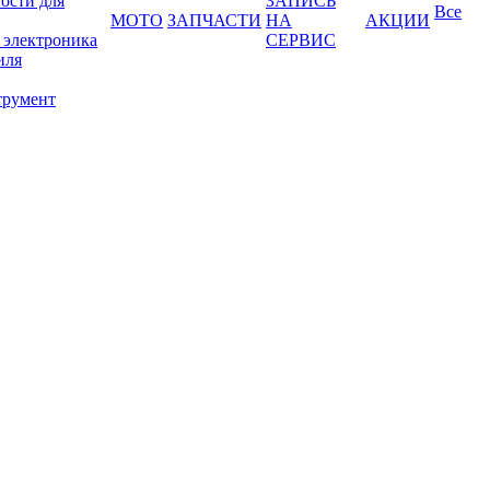
ости для
ЗАПИСЬ
Все
МОТО
ЗАПЧАСТИ
НА
АКЦИИ
 электроника
СЕРВИС
иля
трумент