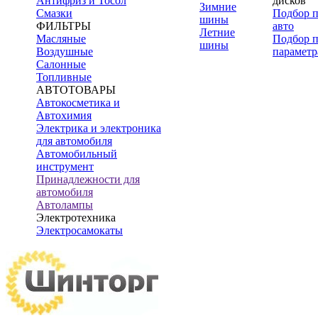
Антифриз и Тосол
дисков
Зимние
Смазки
Подбор 
шины
ФИЛЬТРЫ
авто
Летние
Масляные
Подбор 
шины
Воздушные
параметр
Салонные
Топливные
АВТОТОВАРЫ
Автокосметика и
Автохимия
Электрика и электроника
для автомобиля
Автомобильный
инструмент
Принадлежности для
автомобиля
Автолампы
Электротехника
Электросамокаты