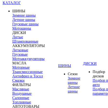
КАТАЛОГ
ШИНЫ
Зимние шины
Летние шины
Грузовые шины
Мотошины
ДИСКИ
Литые
Штампованные
АККУМУЛЯТОРЫ
Легковые
Грузовые
Мотоаккумуляторы
МАСЛА
ДИСКИ
ШИНЫ
Моторные
Трансмиссионные
Подбор
Сезон
Антифриз и Тосол
дисков
Зимние
Смазки
Подбор 
шины
ФИЛЬТРЫ
авто
Летние
Масляные
Подбор 
шины
Воздушные
параметр
Салонные
Топливные
АВТОТОВАРЫ