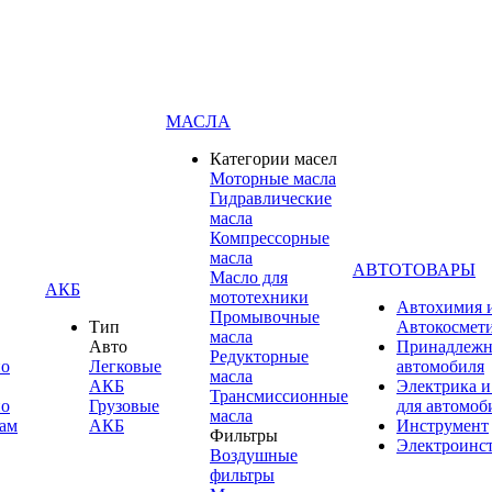
МАСЛА
Категории масел
Моторные масла
Гидравлические
масла
Компрессорные
масла
АВТОТОВАРЫ
Масло для
АКБ
мототехники
Автохимия 
Промывочные
Тип
Автокосмет
масла
Авто
Принадлежн
Редукторные
по
Легковые
автомобиля
масла
АКБ
Электрика и
Трансмиссионные
по
Грузовые
для автомоб
масла
ам
АКБ
Инструмент
Фильтры
Электроинс
Воздушные
фильтры