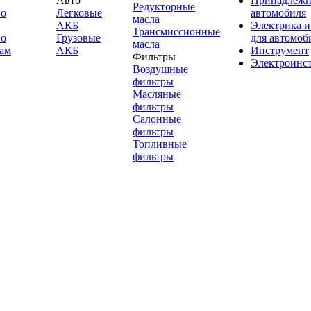
Авто
Принадлежн
Редукторные
по
Легковые
автомобиля
масла
АКБ
Электрика и
Трансмиссионные
по
Грузовые
для автомоб
масла
ам
АКБ
Инструмент
Фильтры
Электроинс
Воздушные
фильтры
Масляные
фильтры
Салонные
фильтры
Топливные
фильтры