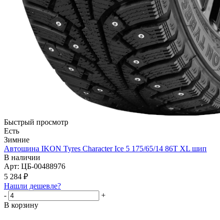
Быстрый просмотр
Есть
Зимние
Автошина IKON Tyres Character Ice 5 175/65/14 86T XL шип
В наличии
Арт: ЦБ-00488976
5 284
₽
Нашли дешевле?
-
+
В корзину