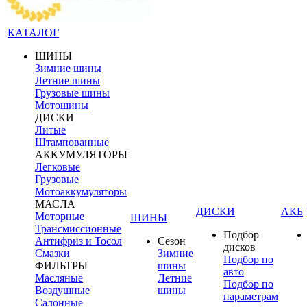
КАТАЛОГ
ШИНЫ
Зимние шины
Летние шины
Грузовые шины
Мотошины
ДИСКИ
Литые
Штампованные
АККУМУЛЯТОРЫ
Легковые
Грузовые
Мотоаккумуляторы
МАСЛА
ДИСКИ
АКБ
Моторные
ШИНЫ
Трансмиссионные
Подбор
Антифриз и Тосол
Сезон
дисков
Смазки
Зимние
Подбор по
ФИЛЬТРЫ
шины
авто
Масляные
Летние
Подбор по
Воздушные
шины
параметрам
Салонные