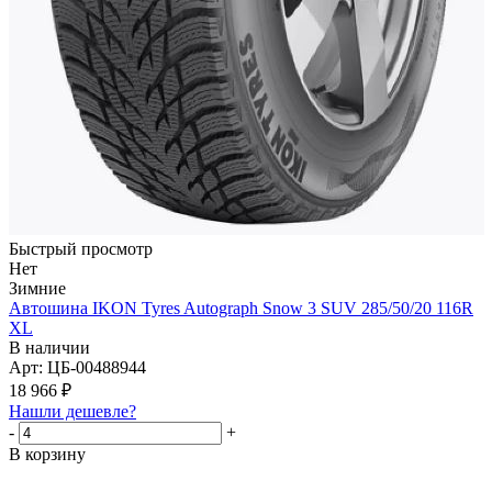
Быстрый просмотр
Нет
Зимние
Автошина IKON Tyres Autograph Snow 3 SUV 285/50/20 116R
XL
В наличии
Арт: ЦБ-00488944
18 966
₽
Нашли дешевле?
-
+
В корзину