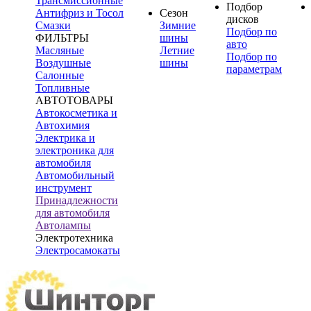
Трансмиссионные
Подбор
Антифриз и Тосол
Сезон
дисков
Смазки
Зимние
Подбор по
ФИЛЬТРЫ
шины
авто
Масляные
Летние
Подбор по
Воздушные
шины
параметрам
Салонные
Топливные
АВТОТОВАРЫ
Автокосметика и
Автохимия
Электрика и
электроника для
автомобиля
Автомобильный
инструмент
Принадлежности
для автомобиля
Автолампы
Электротехника
Электросамокаты