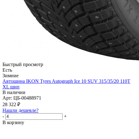
Быстрый просмотр
Есть
Зимние
Автошина IKON Tyres Autograph Ice 10 SUV 315/35/20 110T
XL шип
В наличии
Арт: ЦБ-00488971
28 322
₽
Нашли дешевле?
-
+
В корзину