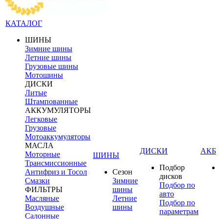
КАТАЛОГ
ШИНЫ
Зимние шины
Летние шины
Грузовые шины
Мотошины
ДИСКИ
Литые
Штампованные
АККУМУЛЯТОРЫ
Легковые
Грузовые
Мотоаккумуляторы
МАСЛА
ДИСКИ
АКБ
Моторные
ШИНЫ
Трансмиссионные
Подбор
Антифриз и Тосол
Сезон
дисков
Смазки
Зимние
Подбор по
ФИЛЬТРЫ
шины
авто
Масляные
Летние
Подбор по
Воздушные
шины
параметрам
Салонные