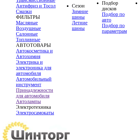
Трансмиссионные
Подбор
Антифриз и Тосол
Сезон
дисков
Смазки
Зимние
Подбор по
ФИЛЬТРЫ
шины
авто
Масляные
Летние
Подбор по
Воздушные
шины
параметрам
Салонные
Топливные
АВТОТОВАРЫ
Автокосметика и
Автохимия
Электрика и
электроника для
автомобиля
Автомобильный
инструмент
Принадлежности
для автомобиля
Автолампы
Электротехника
Электросамокаты