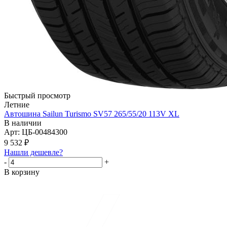
Быстрый просмотр
Летние
Автошина Sailun Turismo SV57 265/55/20 113V XL
В наличии
Арт: ЦБ-00484300
9 532
₽
Нашли дешевле?
-
+
В корзину