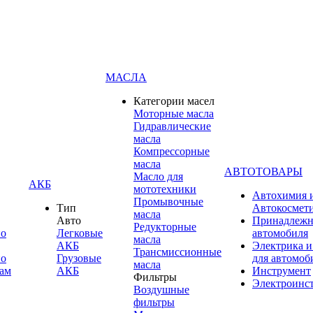
МАСЛА
Категории масел
Моторные масла
Гидравлические
масла
Компрессорные
масла
АВТОТОВАРЫ
Масло для
АКБ
мототехники
Автохимия 
Промывочные
Тип
Автокосмет
масла
Авто
Принадлежн
Редукторные
по
Легковые
автомобиля
масла
АКБ
Электрика и
Трансмиссионные
по
Грузовые
для автомоб
масла
ам
АКБ
Инструмент
Фильтры
Электроинс
Воздушные
фильтры