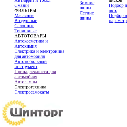
Антифриз и Тосол
дисков
Зимние
Смазки
Подбор 
шины
ФИЛЬТРЫ
авто
Летние
Масляные
Подбор 
шины
Воздушные
параметр
Салонные
Топливные
АВТОТОВАРЫ
Автокосметика и
Автохимия
Электрика и электроника
для автомобиля
Автомобильный
инструмент
Принадлежности для
автомобиля
Автолампы
Электротехника
Электросамокаты