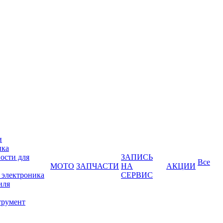
и
ика
ости для
ЗАПИСЬ
Все
МОТО
ЗАПЧАСТИ
НА
АКЦИИ
 электроника
СЕРВИС
иля
трумент