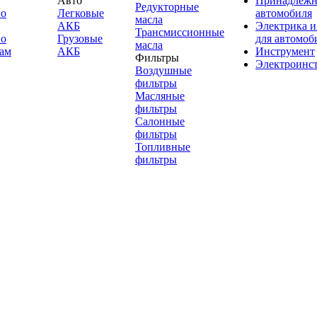
Авто
Принадлежн
Редукторные
по
Легковые
автомобиля
масла
АКБ
Электрика и
Трансмиссионные
по
Грузовые
для автомоб
масла
ам
АКБ
Инструмент
Фильтры
Электроинс
Воздушные
фильтры
Масляные
фильтры
Салонные
фильтры
Топливные
фильтры