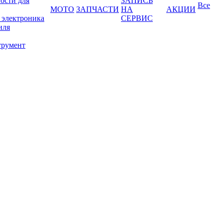
ости для
ЗАПИСЬ
Все
МОТО
ЗАПЧАСТИ
НА
АКЦИИ
 электроника
СЕРВИС
иля
трумент