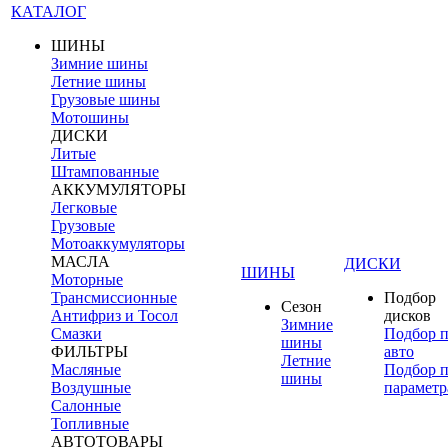
КАТАЛОГ
ШИНЫ
Зимние шины
Летние шины
Грузовые шины
Мотошины
ДИСКИ
Литые
Штампованные
АККУМУЛЯТОРЫ
Легковые
Грузовые
Мотоаккумуляторы
МАСЛА
ДИСКИ
ШИНЫ
Моторные
Трансмиссионные
Подбор
Сезон
Антифриз и Тосол
дисков
Зимние
Смазки
Подбор 
шины
ФИЛЬТРЫ
авто
Летние
Масляные
Подбор 
шины
Воздушные
параметр
Салонные
Топливные
АВТОТОВАРЫ