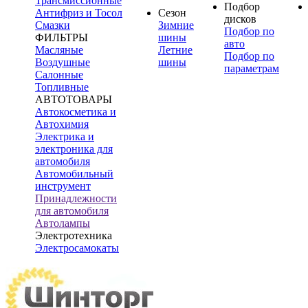
Трансмиссионные
Подбор
Антифриз и Тосол
Сезон
дисков
Смазки
Зимние
Подбор по
ФИЛЬТРЫ
шины
авто
Масляные
Летние
Подбор по
Воздушные
шины
параметрам
Салонные
Топливные
АВТОТОВАРЫ
Автокосметика и
Автохимия
Электрика и
электроника для
автомобиля
Автомобильный
инструмент
Принадлежности
для автомобиля
Автолампы
Электротехника
Электросамокаты