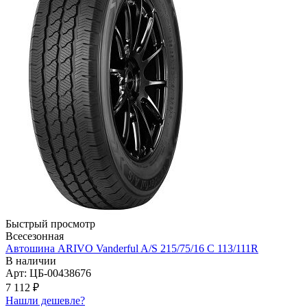
Быстрый просмотр
Всесезонная
Автошина ARIVO Vanderful A/S 215/75/16 C 113/111R
В наличии
Арт: ЦБ-00438676
7 112
₽
Нашли дешевле?