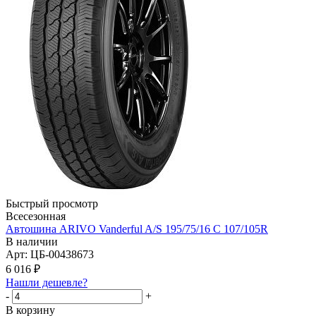
Быстрый просмотр
Всесезонная
Автошина ARIVO Vanderful A/S 195/75/16 C 107/105R
В наличии
Арт: ЦБ-00438673
6 016
₽
Нашли дешевле?
-
+
В корзину