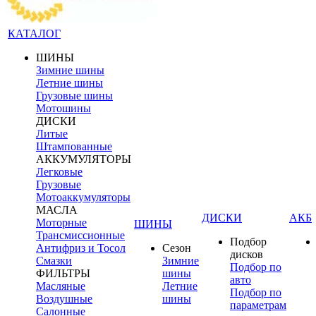
КАТАЛОГ
ШИНЫ
Зимние шины
Летние шины
Грузовые шины
Мотошины
ДИСКИ
Литые
Штампованные
АККУМУЛЯТОРЫ
Легковые
Грузовые
Мотоаккумуляторы
МАСЛА
ДИСКИ
АКБ
Моторные
ШИНЫ
Трансмиссионные
Подбор
Антифриз и Тосол
Сезон
дисков
Смазки
Зимние
Подбор по
ФИЛЬТРЫ
шины
авто
Масляные
Летние
Подбор по
Воздушные
шины
параметрам
Салонные