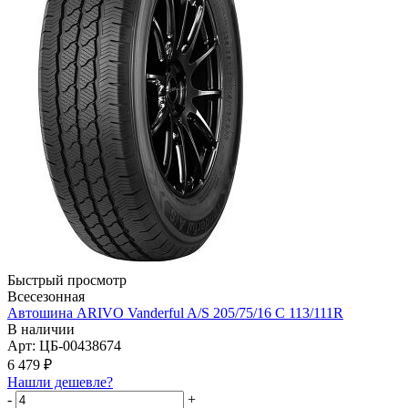
Быстрый просмотр
Всесезонная
Автошина ARIVO Vanderful A/S 205/75/16 C 113/111R
В наличии
Арт: ЦБ-00438674
6 479
₽
Нашли дешевле?
-
+