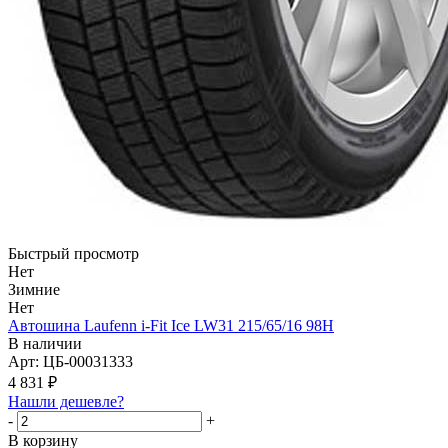
Быстрый просмотр
Нет
Зимние
Нет
Автошина Laufenn i-Fit Ice LW31 215/65/16 98Н
В наличии
Арт: ЦБ-00031333
4 831
₽
Нашли дешевле?
-
+
В корзину