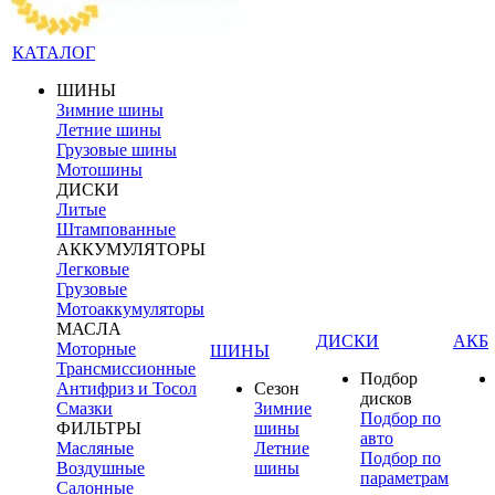
КАТАЛОГ
ШИНЫ
Зимние шины
Летние шины
Грузовые шины
Мотошины
ДИСКИ
Литые
Штампованные
АККУМУЛЯТОРЫ
Легковые
Грузовые
Мотоаккумуляторы
МАСЛА
ДИСКИ
АКБ
Моторные
ШИНЫ
Трансмиссионные
Подбор
Антифриз и Тосол
Сезон
дисков
Смазки
Зимние
Подбор по
ФИЛЬТРЫ
шины
авто
Масляные
Летние
Подбор по
Воздушные
шины
параметрам
Салонные