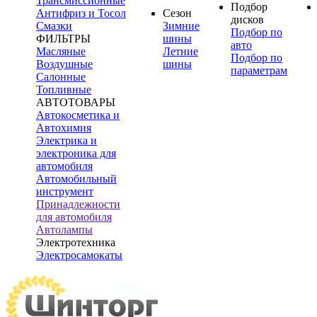
Трансмиссионные
Подбор
Антифриз и Тосол
Сезон
дисков
Смазки
Зимние
Подбор по
ФИЛЬТРЫ
шины
авто
Масляные
Летние
Подбор по
Воздушные
шины
параметрам
Салонные
Топливные
АВТОТОВАРЫ
Автокосметика и
Автохимия
Электрика и
электроника для
автомобиля
Автомобильный
инструмент
Принадлежности
для автомобиля
Автолампы
Электротехника
Электросамокаты