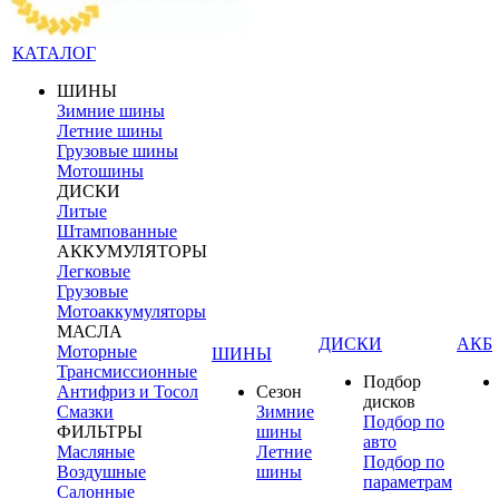
КАТАЛОГ
ШИНЫ
Зимние шины
Летние шины
Грузовые шины
Мотошины
ДИСКИ
Литые
Штампованные
АККУМУЛЯТОРЫ
Легковые
Грузовые
Мотоаккумуляторы
МАСЛА
ДИСКИ
АКБ
Моторные
ШИНЫ
Трансмиссионные
Подбор
Антифриз и Тосол
Сезон
дисков
Смазки
Зимние
Подбор по
ФИЛЬТРЫ
шины
авто
Масляные
Летние
Подбор по
Воздушные
шины
параметрам
Салонные