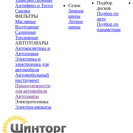
Трансмиссионные
Подбор
Антифриз и Тосол
Сезон
дисков
Смазки
Зимние
Подбор по
ФИЛЬТРЫ
шины
авто
Масляные
Летние
Подбор по
Воздушные
шины
параметрам
Салонные
Топливные
АВТОТОВАРЫ
Автокосметика и
Автохимия
Электрика и
электроника для
автомобиля
Автомобильный
инструмент
Принадлежности
для автомобиля
Автолампы
Электротехника
Электросамокаты