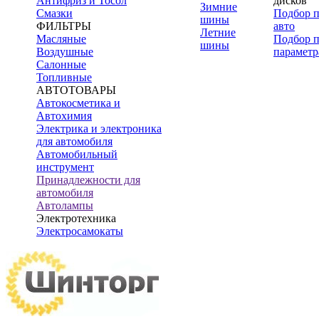
Антифриз и Тосол
дисков
Зимние
Смазки
Подбор 
шины
ФИЛЬТРЫ
авто
Летние
Масляные
Подбор 
шины
Воздушные
параметр
Салонные
Топливные
АВТОТОВАРЫ
Автокосметика и
Автохимия
Электрика и электроника
для автомобиля
Автомобильный
инструмент
Принадлежности для
автомобиля
Автолампы
Электротехника
Электросамокаты