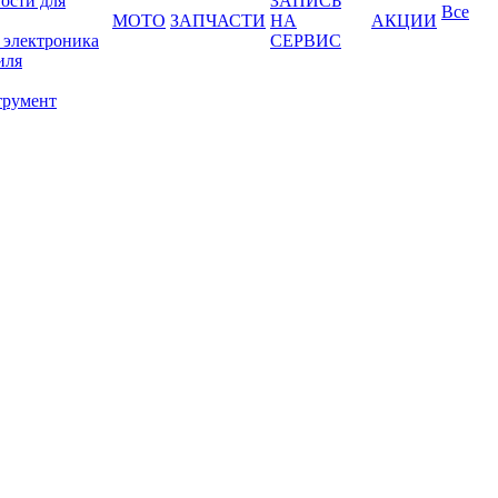
ости для
ЗАПИСЬ
Все
МОТО
ЗАПЧАСТИ
НА
АКЦИИ
 электроника
СЕРВИС
иля
трумент