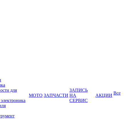
и
ика
ости для
ЗАПИСЬ
Все
МОТО
ЗАПЧАСТИ
НА
АКЦИИ
 электроника
СЕРВИС
иля
трумент