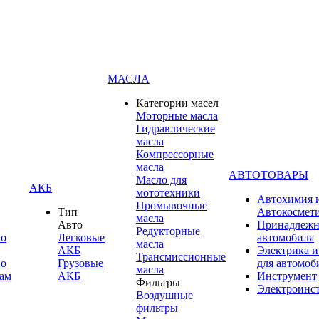
МАСЛА
Категории масел
Моторные масла
Гидравлические
масла
Компрессорные
масла
АВТОТОВАРЫ
Масло для
АКБ
мототехники
Автохимия 
Промывочные
Тип
Автокосмет
масла
Авто
Принадлежн
Редукторные
по
Легковые
автомобиля
масла
АКБ
Электрика и
Трансмиссионные
по
Грузовые
для автомоб
масла
ам
АКБ
Инструмент
Фильтры
Электроинс
Воздушные
фильтры