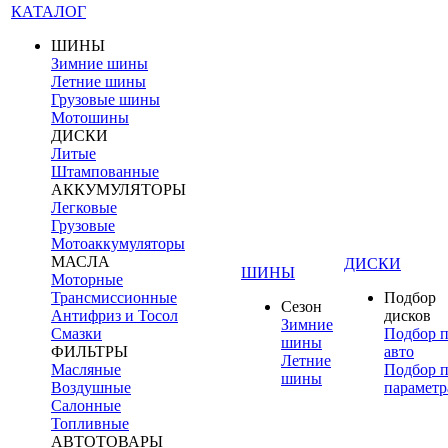
КАТАЛОГ
ШИНЫ
Зимние шины
Летние шины
Грузовые шины
Мотошины
ДИСКИ
Литые
Штампованные
АККУМУЛЯТОРЫ
Легковые
Грузовые
Мотоаккумуляторы
МАСЛА
ДИСКИ
ШИНЫ
Моторные
Трансмиссионные
Подбор
Сезон
Антифриз и Тосол
дисков
Зимние
Смазки
Подбор 
шины
ФИЛЬТРЫ
авто
Летние
Масляные
Подбор 
шины
Воздушные
параметр
Салонные
Топливные
АВТОТОВАРЫ