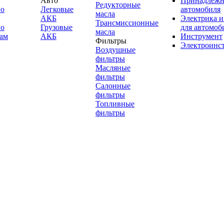
Авто
Принадлежн
Редукторные
по
Легковые
автомобиля
масла
АКБ
Электрика и
Трансмиссионные
по
Грузовые
для автомоб
масла
ам
АКБ
Инструмент
Фильтры
Электроинс
Воздушные
фильтры
Масляные
фильтры
Салонные
фильтры
Топливные
фильтры