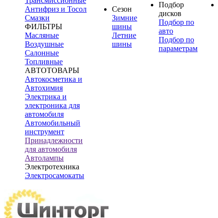
Трансмиссионные
Подбор
Антифриз и Тосол
Сезон
дисков
Смазки
Зимние
Подбор по
ФИЛЬТРЫ
шины
авто
Масляные
Летние
Подбор по
Воздушные
шины
параметрам
Салонные
Топливные
АВТОТОВАРЫ
Автокосметика и
Автохимия
Электрика и
электроника для
автомобиля
Автомобильный
инструмент
Принадлежности
для автомобиля
Автолампы
Электротехника
Электросамокаты