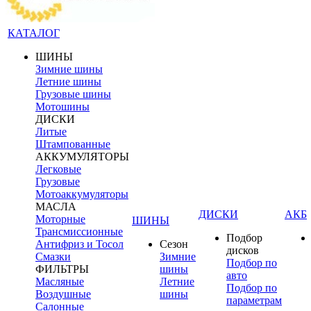
КАТАЛОГ
ШИНЫ
Зимние шины
Летние шины
Грузовые шины
Мотошины
ДИСКИ
Литые
Штампованные
АККУМУЛЯТОРЫ
Легковые
Грузовые
Мотоаккумуляторы
МАСЛА
ДИСКИ
АКБ
Моторные
ШИНЫ
Трансмиссионные
Подбор
Антифриз и Тосол
Сезон
дисков
Смазки
Зимние
Подбор по
ФИЛЬТРЫ
шины
авто
Масляные
Летние
Подбор по
Воздушные
шины
параметрам
Салонные