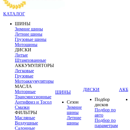
КАТАЛОГ
ШИНЫ
Зимние шины
Летние шины
Грузовые шины
Мотошины
ДИСКИ
Литые
Штампованные
АККУМУЛЯТОРЫ
Легковые
Грузовые
Мотоаккумуляторы
МАСЛА
ДИСКИ
АКБ
Моторные
ШИНЫ
Трансмиссионные
Подбор
Антифриз и Тосол
Сезон
дисков
Смазки
Зимние
Подбор по
ФИЛЬТРЫ
шины
авто
Масляные
Летние
Подбор по
Воздушные
шины
параметрам
Салонные