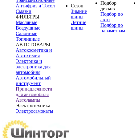
Трансмиссионные
Подбор
Антифриз и Тосол
Сезон
дисков
Смазки
Зимние
Подбор по
ФИЛЬТРЫ
шины
авто
Масляные
Летние
Подбор по
Воздушные
шины
параметрам
Салонные
Топливные
АВТОТОВАРЫ
Автокосметика и
Автохимия
Электрика и
электроника для
автомобиля
Автомобильный
инструмент
Принадлежности
для автомобиля
Автолампы
Электротехника
Электросамокаты