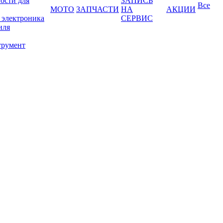
ости для
ЗАПИСЬ
Все
МОТО
ЗАПЧАСТИ
НА
АКЦИИ
 электроника
СЕРВИС
иля
трумент