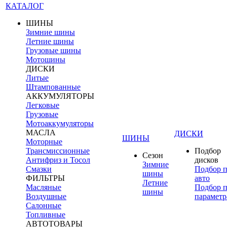
КАТАЛОГ
ШИНЫ
Зимние шины
Летние шины
Грузовые шины
Мотошины
ДИСКИ
Литые
Штампованные
АККУМУЛЯТОРЫ
Легковые
Грузовые
Мотоаккумуляторы
МАСЛА
ДИСКИ
ШИНЫ
Моторные
Трансмиссионные
Подбор
Сезон
Антифриз и Тосол
дисков
Зимние
Смазки
Подбор 
шины
ФИЛЬТРЫ
авто
Летние
Масляные
Подбор 
шины
Воздушные
параметр
Салонные
Топливные
АВТОТОВАРЫ