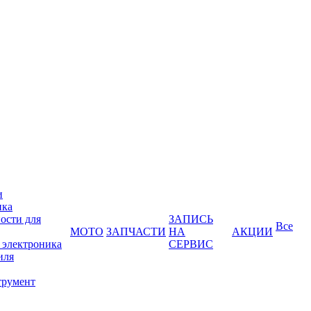
и
ика
ости для
ЗАПИСЬ
Все
МОТО
ЗАПЧАСТИ
НА
АКЦИИ
 электроника
СЕРВИС
иля
трумент