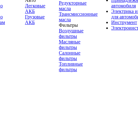
Авто
Принадлежн
Редукторные
по
Легковые
автомобиля
масла
АКБ
Электрика и
Трансмиссионные
по
Грузовые
для автомоб
масла
ам
АКБ
Инструмент
Фильтры
Электроинс
Воздушные
фильтры
Масляные
фильтры
Салонные
фильтры
Топливные
фильтры