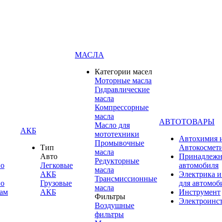
МАСЛА
Категории масел
Моторные масла
Гидравлические
масла
Компрессорные
масла
АВТОТОВАРЫ
Масло для
АКБ
мототехники
Автохимия 
Промывочные
Тип
Автокосмет
масла
Авто
Принадлежн
Редукторные
по
Легковые
автомобиля
масла
АКБ
Электрика и
Трансмиссионные
по
Грузовые
для автомоб
масла
ам
АКБ
Инструмент
Фильтры
Электроинс
Воздушные
фильтры