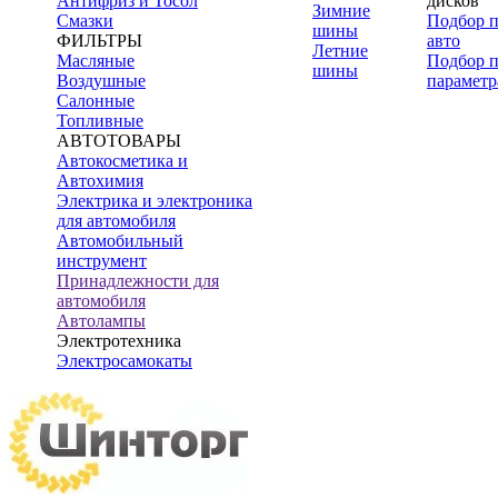
Антифриз и Тосол
дисков
Зимние
Смазки
Подбор 
шины
ФИЛЬТРЫ
авто
Летние
Масляные
Подбор 
шины
Воздушные
параметр
Салонные
Топливные
АВТОТОВАРЫ
Автокосметика и
Автохимия
Электрика и электроника
для автомобиля
Автомобильный
инструмент
Принадлежности для
автомобиля
Автолампы
Электротехника
Электросамокаты