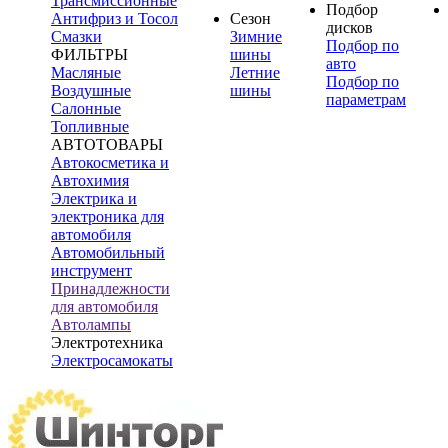
Трансмиссионные
Подбор
Антифриз и Тосол
Сезон
дисков
Смазки
Зимние
Подбор по
ФИЛЬТРЫ
шины
авто
Масляные
Летние
Подбор по
Воздушные
шины
параметрам
Салонные
Топливные
АВТОТОВАРЫ
Автокосметика и
Автохимия
Электрика и
электроника для
автомобиля
Автомобильный
инструмент
Принадлежности
для автомобиля
Автолампы
Электротехника
Электросамокаты