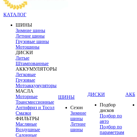
КАТАЛОГ
ШИНЫ
Зимние шины
Летние шины
Грузовые шины
Мотошины
ДИСКИ
Литые
Штампованные
АККУМУЛЯТОРЫ
Легковые
Грузовые
Мотоаккумуляторы
МАСЛА
ДИСКИ
АКБ
Моторные
ШИНЫ
Трансмиссионные
Подбор
Антифриз и Тосол
Сезон
дисков
Смазки
Зимние
Подбор по
ФИЛЬТРЫ
шины
авто
Масляные
Летние
Подбор по
Воздушные
шины
параметрам
Салонные