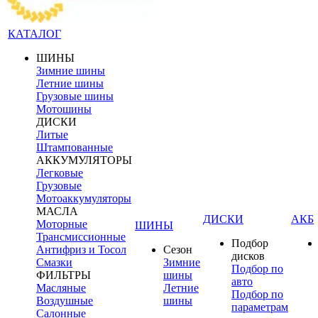
КАТАЛОГ
ШИНЫ
Зимние шины
Летние шины
Грузовые шины
Мотошины
ДИСКИ
Литые
Штампованные
АККУМУЛЯТОРЫ
Легковые
Грузовые
Мотоаккумуляторы
МАСЛА
ДИСКИ
АКБ
Моторные
ШИНЫ
Трансмиссионные
Подбор
Антифриз и Тосол
Сезон
дисков
Смазки
Зимние
Подбор по
ФИЛЬТРЫ
шины
авто
Масляные
Летние
Подбор по
Воздушные
шины
параметрам
Салонные