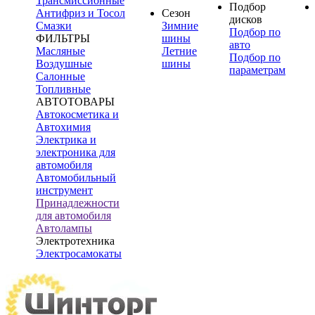
Трансмиссионные
Подбор
Антифриз и Тосол
Сезон
дисков
Смазки
Зимние
Подбор по
ФИЛЬТРЫ
шины
авто
Масляные
Летние
Подбор по
Воздушные
шины
параметрам
Салонные
Топливные
АВТОТОВАРЫ
Автокосметика и
Автохимия
Электрика и
электроника для
автомобиля
Автомобильный
инструмент
Принадлежности
для автомобиля
Автолампы
Электротехника
Электросамокаты