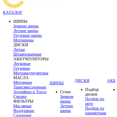
КАТАЛОГ
ШИНЫ
Зимние шины
Летние шины
Грузовые шины
Мотошины
ДИСКИ
Литые
Штампованные
АККУМУЛЯТОРЫ
Легковые
Грузовые
Мотоаккумуляторы
МАСЛА
ДИСКИ
АКБ
Моторные
ШИНЫ
Трансмиссионные
Подбор
Антифриз и Тосол
Сезон
дисков
Смазки
Зимние
Подбор по
ФИЛЬТРЫ
шины
авто
Масляные
Летние
Подбор по
Воздушные
шины
параметрам
Салонные