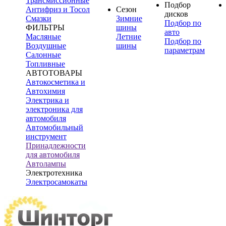
Трансмиссионные
Подбор
Антифриз и Тосол
Сезон
дисков
Смазки
Зимние
Подбор по
ФИЛЬТРЫ
шины
авто
Масляные
Летние
Подбор по
Воздушные
шины
параметрам
Салонные
Топливные
АВТОТОВАРЫ
Автокосметика и
Автохимия
Электрика и
электроника для
автомобиля
Автомобильный
инструмент
Принадлежности
для автомобиля
Автолампы
Электротехника
Электросамокаты