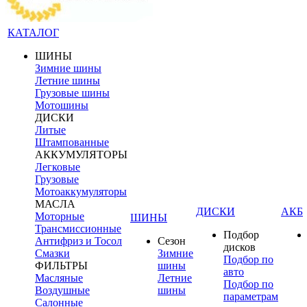
КАТАЛОГ
ШИНЫ
Зимние шины
Летние шины
Грузовые шины
Мотошины
ДИСКИ
Литые
Штампованные
АККУМУЛЯТОРЫ
Легковые
Грузовые
Мотоаккумуляторы
МАСЛА
ДИСКИ
АКБ
Моторные
ШИНЫ
Трансмиссионные
Подбор
Антифриз и Тосол
Сезон
дисков
Смазки
Зимние
Подбор по
ФИЛЬТРЫ
шины
авто
Масляные
Летние
Подбор по
Воздушные
шины
параметрам
Салонные