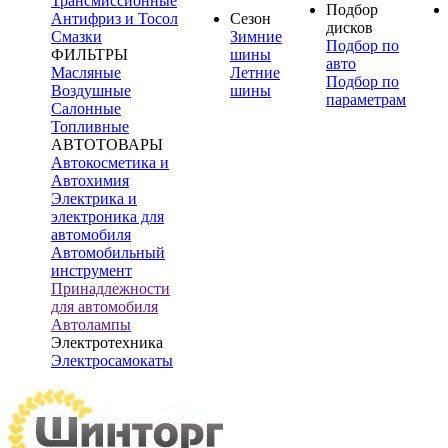
Трансмиссионные
Подбор
Антифриз и Тосол
Сезон
дисков
Смазки
Зимние
Подбор по
ФИЛЬТРЫ
шины
авто
Масляные
Летние
Подбор по
Воздушные
шины
параметрам
Салонные
Топливные
АВТОТОВАРЫ
Автокосметика и
Автохимия
Электрика и
электроника для
автомобиля
Автомобильный
инструмент
Принадлежности
для автомобиля
Автолампы
Электротехника
Электросамокаты