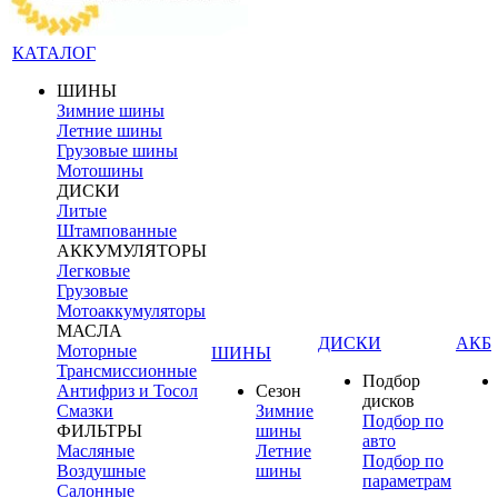
КАТАЛОГ
ШИНЫ
Зимние шины
Летние шины
Грузовые шины
Мотошины
ДИСКИ
Литые
Штампованные
АККУМУЛЯТОРЫ
Легковые
Грузовые
Мотоаккумуляторы
МАСЛА
ДИСКИ
АКБ
Моторные
ШИНЫ
Трансмиссионные
Подбор
Антифриз и Тосол
Сезон
дисков
Смазки
Зимние
Подбор по
ФИЛЬТРЫ
шины
авто
Масляные
Летние
Подбор по
Воздушные
шины
параметрам
Салонные