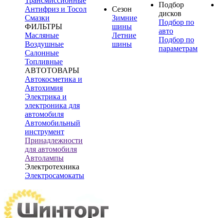
Трансмиссионные
Подбор
Антифриз и Тосол
Сезон
дисков
Смазки
Зимние
Подбор по
ФИЛЬТРЫ
шины
авто
Масляные
Летние
Подбор по
Воздушные
шины
параметрам
Салонные
Топливные
АВТОТОВАРЫ
Автокосметика и
Автохимия
Электрика и
электроника для
автомобиля
Автомобильный
инструмент
Принадлежности
для автомобиля
Автолампы
Электротехника
Электросамокаты