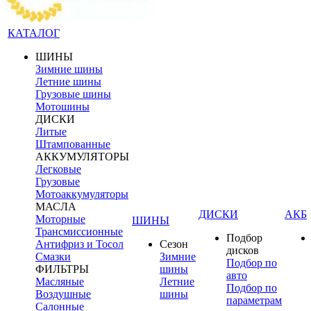
КАТАЛОГ
ШИНЫ
Зимние шины
Летние шины
Грузовые шины
Мотошины
ДИСКИ
Литые
Штампованные
АККУМУЛЯТОРЫ
Легковые
Грузовые
Мотоаккумуляторы
МАСЛА
ДИСКИ
АКБ
Моторные
ШИНЫ
Трансмиссионные
Подбор
Антифриз и Тосол
Сезон
дисков
Смазки
Зимние
Подбор по
ФИЛЬТРЫ
шины
авто
Масляные
Летние
Подбор по
Воздушные
шины
параметрам
Салонные