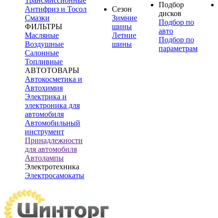
Трансмиссионные
Подбор
Антифриз и Тосол
Сезон
дисков
Смазки
Зимние
Подбор по
ФИЛЬТРЫ
шины
авто
Масляные
Летние
Подбор по
Воздушные
шины
параметрам
Салонные
Топливные
АВТОТОВАРЫ
Автокосметика и
Автохимия
Электрика и
электроника для
автомобиля
Автомобильный
инструмент
Принадлежности
для автомобиля
Автолампы
Электротехника
Электросамокаты