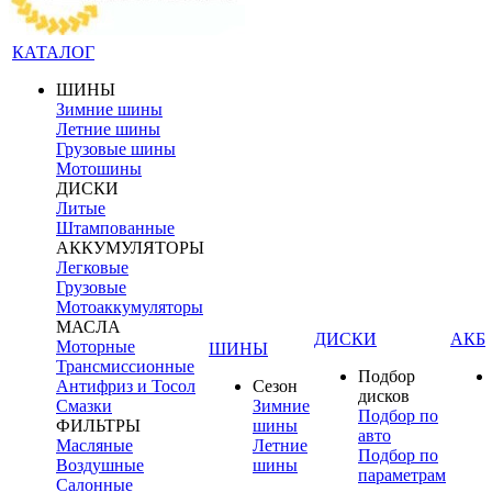
КАТАЛОГ
ШИНЫ
Зимние шины
Летние шины
Грузовые шины
Мотошины
ДИСКИ
Литые
Штампованные
АККУМУЛЯТОРЫ
Легковые
Грузовые
Мотоаккумуляторы
МАСЛА
ДИСКИ
АКБ
Моторные
ШИНЫ
Трансмиссионные
Подбор
Антифриз и Тосол
Сезон
дисков
Смазки
Зимние
Подбор по
ФИЛЬТРЫ
шины
авто
Масляные
Летние
Подбор по
Воздушные
шины
параметрам
Салонные