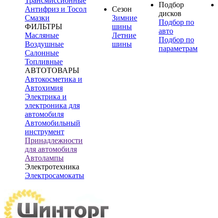
Трансмиссионные
Подбор
Антифриз и Тосол
Сезон
дисков
Смазки
Зимние
Подбор по
ФИЛЬТРЫ
шины
авто
Масляные
Летние
Подбор по
Воздушные
шины
параметрам
Салонные
Топливные
АВТОТОВАРЫ
Автокосметика и
Автохимия
Электрика и
электроника для
автомобиля
Автомобильный
инструмент
Принадлежности
для автомобиля
Автолампы
Электротехника
Электросамокаты