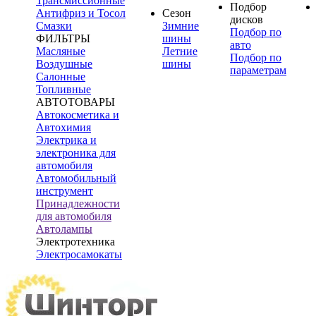
Трансмиссионные
Подбор
Антифриз и Тосол
Сезон
дисков
Смазки
Зимние
Подбор по
ФИЛЬТРЫ
шины
авто
Масляные
Летние
Подбор по
Воздушные
шины
параметрам
Салонные
Топливные
АВТОТОВАРЫ
Автокосметика и
Автохимия
Электрика и
электроника для
автомобиля
Автомобильный
инструмент
Принадлежности
для автомобиля
Автолампы
Электротехника
Электросамокаты