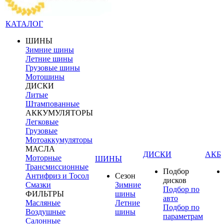
КАТАЛОГ
ШИНЫ
Зимние шины
Летние шины
Грузовые шины
Мотошины
ДИСКИ
Литые
Штампованные
АККУМУЛЯТОРЫ
Легковые
Грузовые
Мотоаккумуляторы
МАСЛА
ДИСКИ
АКБ
Моторные
ШИНЫ
Трансмиссионные
Подбор
Антифриз и Тосол
Сезон
дисков
Смазки
Зимние
Подбор по
ФИЛЬТРЫ
шины
авто
Масляные
Летние
Подбор по
Воздушные
шины
параметрам
Салонные