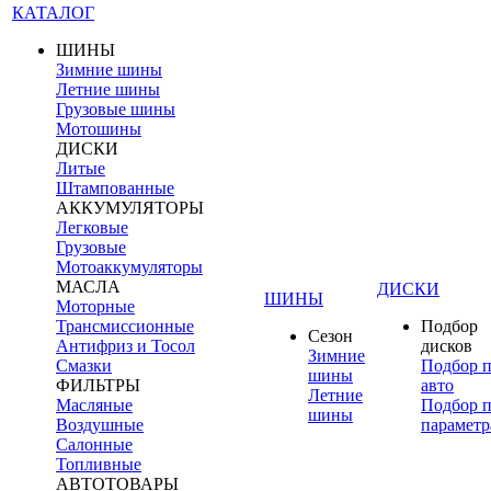
КАТАЛОГ
ШИНЫ
Зимние шины
Летние шины
Грузовые шины
Мотошины
ДИСКИ
Литые
Штампованные
АККУМУЛЯТОРЫ
Легковые
Грузовые
Мотоаккумуляторы
МАСЛА
ДИСКИ
ШИНЫ
Моторные
Трансмиссионные
Подбор
Сезон
Антифриз и Тосол
дисков
Зимние
Смазки
Подбор 
шины
ФИЛЬТРЫ
авто
Летние
Масляные
Подбор 
шины
Воздушные
параметр
Салонные
Топливные
АВТОТОВАРЫ