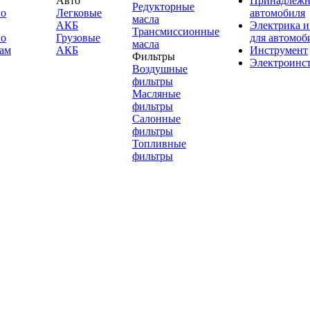
Авто
Принадлежн
Редукторные
по
Легковые
автомобиля
масла
АКБ
Электрика и
Трансмиссионные
по
Грузовые
для автомоб
масла
ам
АКБ
Инструмент
Фильтры
Электроинс
Воздушные
фильтры
Масляные
фильтры
Салонные
фильтры
Топливные
фильтры