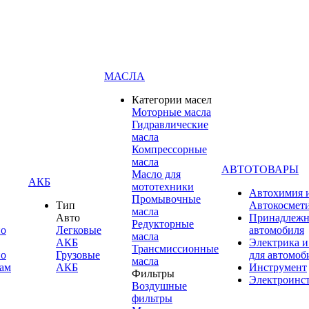
МАСЛА
Категории масел
Моторные масла
Гидравлические
масла
Компрессорные
масла
АВТОТОВАРЫ
Масло для
АКБ
мототехники
Автохимия 
Промывочные
Тип
Автокосмет
масла
Авто
Принадлежн
Редукторные
по
Легковые
автомобиля
масла
АКБ
Электрика и
Трансмиссионные
по
Грузовые
для автомоб
масла
ам
АКБ
Инструмент
Фильтры
Электроинс
Воздушные
фильтры