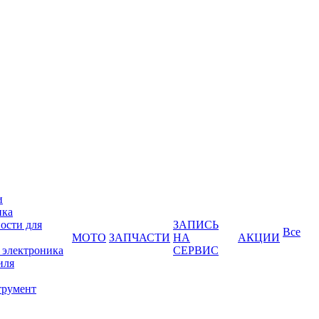
и
ика
ости для
ЗАПИСЬ
Все
МОТО
ЗАПЧАСТИ
НА
АКЦИИ
 электроника
СЕРВИС
иля
трумент