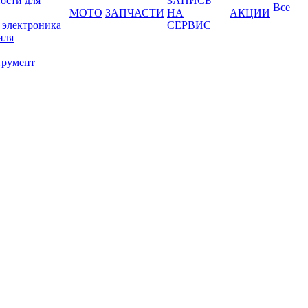
ости для
ЗАПИСЬ
Все
МОТО
ЗАПЧАСТИ
НА
АКЦИИ
 электроника
СЕРВИС
иля
трумент