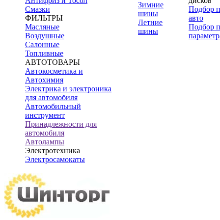
Антифриз и Тосол
дисков
Зимние
Смазки
Подбор 
шины
ФИЛЬТРЫ
авто
Летние
Масляные
Подбор 
шины
Воздушные
параметр
Салонные
Топливные
АВТОТОВАРЫ
Автокосметика и
Автохимия
Электрика и электроника
для автомобиля
Автомобильный
инструмент
Принадлежности для
автомобиля
Автолампы
Электротехника
Электросамокаты