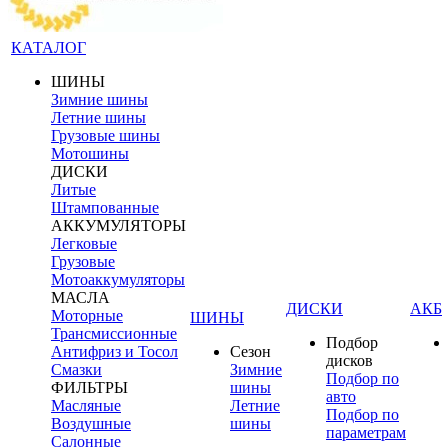
КАТАЛОГ
ШИНЫ
Зимние шины
Летние шины
Грузовые шины
Мотошины
ДИСКИ
Литые
Штампованные
АККУМУЛЯТОРЫ
Легковые
Грузовые
Мотоаккумуляторы
МАСЛА
ДИСКИ
АКБ
Моторные
ШИНЫ
Трансмиссионные
Подбор
Антифриз и Тосол
Сезон
дисков
Смазки
Зимние
Подбор по
ФИЛЬТРЫ
шины
авто
Масляные
Летние
Подбор по
Воздушные
шины
параметрам
Салонные