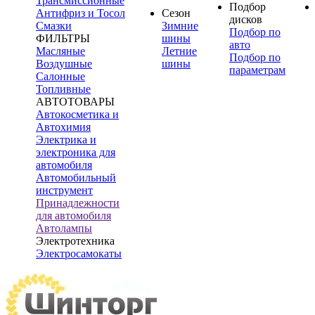
Трансмиссионные
Подбор
Антифриз и Тосол
Сезон
дисков
Смазки
Зимние
Подбор по
ФИЛЬТРЫ
шины
авто
Масляные
Летние
Подбор по
Воздушные
шины
параметрам
Салонные
Топливные
АВТОТОВАРЫ
Автокосметика и
Автохимия
Электрика и
электроника для
автомобиля
Автомобильный
инструмент
Принадлежности
для автомобиля
Автолампы
Электротехника
Электросамокаты