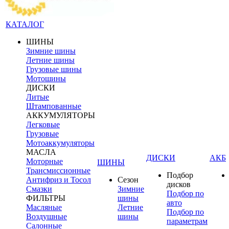
КАТАЛОГ
ШИНЫ
Зимние шины
Летние шины
Грузовые шины
Мотошины
ДИСКИ
Литые
Штампованные
АККУМУЛЯТОРЫ
Легковые
Грузовые
Мотоаккумуляторы
МАСЛА
ДИСКИ
АКБ
Моторные
ШИНЫ
Трансмиссионные
Подбор
Антифриз и Тосол
Сезон
дисков
Смазки
Зимние
Подбор по
ФИЛЬТРЫ
шины
авто
Масляные
Летние
Подбор по
Воздушные
шины
параметрам
Салонные