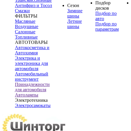
Трансмиссионные
Подбор
Антифриз и Тосол
Сезон
дисков
Смазки
Зимние
Подбор по
ФИЛЬТРЫ
шины
авто
Масляные
Летние
Подбор по
Воздушные
шины
параметрам
Салонные
Топливные
АВТОТОВАРЫ
Автокосметика и
Автохимия
Электрика и
электроника для
автомобиля
Автомобильный
инструмент
Принадлежности
для автомобиля
Автолампы
Электротехника
Электросамокаты