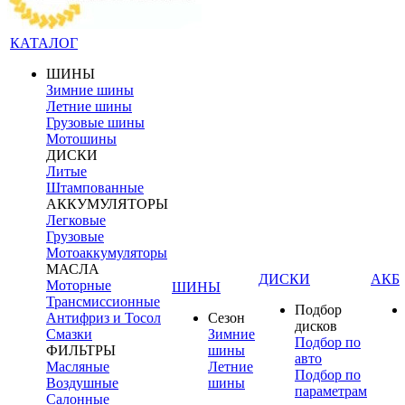
КАТАЛОГ
ШИНЫ
Зимние шины
Летние шины
Грузовые шины
Мотошины
ДИСКИ
Литые
Штампованные
АККУМУЛЯТОРЫ
Легковые
Грузовые
Мотоаккумуляторы
МАСЛА
ДИСКИ
АКБ
Моторные
ШИНЫ
Трансмиссионные
Подбор
Антифриз и Тосол
Сезон
дисков
Смазки
Зимние
Подбор по
ФИЛЬТРЫ
шины
авто
Масляные
Летние
Подбор по
Воздушные
шины
параметрам
Салонные