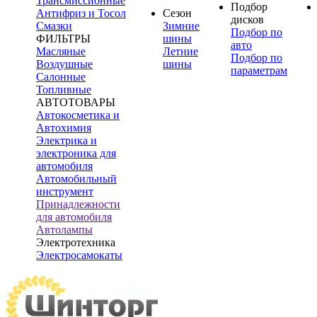
Трансмиссионные
Подбор
Антифриз и Тосол
Сезон
дисков
Смазки
Зимние
Подбор по
ФИЛЬТРЫ
шины
авто
Масляные
Летние
Подбор по
Воздушные
шины
параметрам
Салонные
Топливные
АВТОТОВАРЫ
Автокосметика и
Автохимия
Электрика и
электроника для
автомобиля
Автомобильный
инструмент
Принадлежности
для автомобиля
Автолампы
Электротехника
Электросамокаты