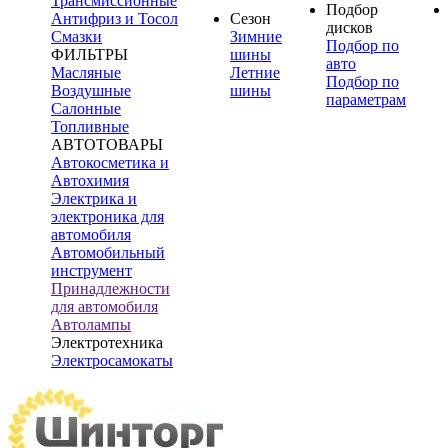
Трансмиссионные
Подбор
Антифриз и Тосол
Сезон
дисков
Смазки
Зимние
Подбор по
ФИЛЬТРЫ
шины
авто
Масляные
Летние
Подбор по
Воздушные
шины
параметрам
Салонные
Топливные
АВТОТОВАРЫ
Автокосметика и
Автохимия
Электрика и
электроника для
автомобиля
Автомобильный
инструмент
Принадлежности
для автомобиля
Автолампы
Электротехника
Электросамокаты