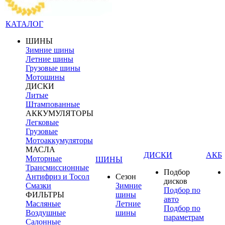
КАТАЛОГ
ШИНЫ
Зимние шины
Летние шины
Грузовые шины
Мотошины
ДИСКИ
Литые
Штампованные
АККУМУЛЯТОРЫ
Легковые
Грузовые
Мотоаккумуляторы
МАСЛА
ДИСКИ
АКБ
Моторные
ШИНЫ
Трансмиссионные
Подбор
Антифриз и Тосол
Сезон
дисков
Смазки
Зимние
Подбор по
ФИЛЬТРЫ
шины
авто
Масляные
Летние
Подбор по
Воздушные
шины
параметрам
Салонные