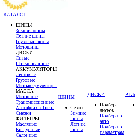
КАТАЛОГ
ШИНЫ
Зимние шины
Летние шины
Грузовые шины
Мотошины
ДИСКИ
Литые
Штампованные
АККУМУЛЯТОРЫ
Легковые
Грузовые
Мотоаккумуляторы
МАСЛА
ДИСКИ
АКБ
Моторные
ШИНЫ
Трансмиссионные
Подбор
Антифриз и Тосол
Сезон
дисков
Смазки
Зимние
Подбор по
ФИЛЬТРЫ
шины
авто
Масляные
Летние
Подбор по
Воздушные
шины
параметрам
Салонные