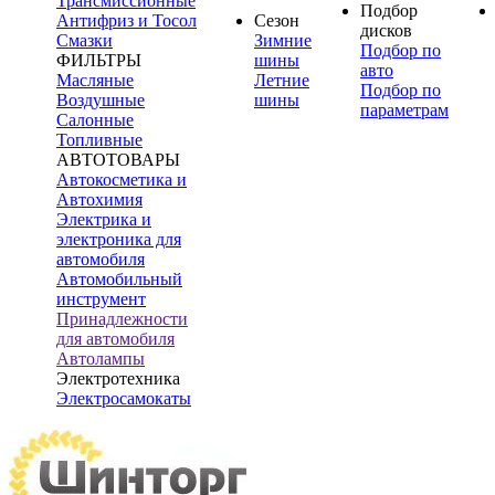
Трансмиссионные
Подбор
Антифриз и Тосол
Сезон
дисков
Смазки
Зимние
Подбор по
ФИЛЬТРЫ
шины
авто
Масляные
Летние
Подбор по
Воздушные
шины
параметрам
Салонные
Топливные
АВТОТОВАРЫ
Автокосметика и
Автохимия
Электрика и
электроника для
автомобиля
Автомобильный
инструмент
Принадлежности
для автомобиля
Автолампы
Электротехника
Электросамокаты