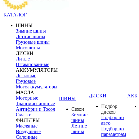
КАТАЛОГ
ШИНЫ
Зимние шины
Летние шины
Грузовые шины
Мотошины
ДИСКИ
Литые
Штампованные
АККУМУЛЯТОРЫ
Легковые
Грузовые
Мотоаккумуляторы
МАСЛА
ДИСКИ
АКБ
Моторные
ШИНЫ
Трансмиссионные
Подбор
Антифриз и Тосол
Сезон
дисков
Смазки
Зимние
Подбор по
ФИЛЬТРЫ
шины
авто
Масляные
Летние
Подбор по
Воздушные
шины
параметрам
Салонные