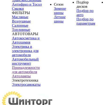
Трансмиссионные
Подбор
Антифриз и Тосол
Сезон
дисков
Смазки
Зимние
Подбор по
ФИЛЬТРЫ
шины
авто
Масляные
Летние
Подбор по
Воздушные
шины
параметрам
Салонные
Топливные
АВТОТОВАРЫ
Автокосметика и
Автохимия
Электрика и
электроника для
автомобиля
Автомобильный
инструмент
Принадлежности
для автомобиля
Автолампы
Электротехника
Электросамокаты