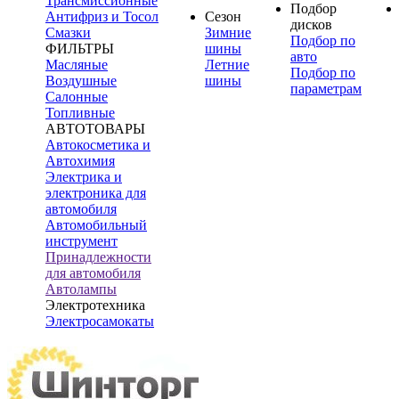
Трансмиссионные
Подбор
Антифриз и Тосол
Сезон
дисков
Смазки
Зимние
Подбор по
ФИЛЬТРЫ
шины
авто
Масляные
Летние
Подбор по
Воздушные
шины
параметрам
Салонные
Топливные
АВТОТОВАРЫ
Автокосметика и
Автохимия
Электрика и
электроника для
автомобиля
Автомобильный
инструмент
Принадлежности
для автомобиля
Автолампы
Электротехника
Электросамокаты