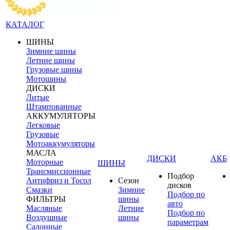
КАТАЛОГ
ШИНЫ
Зимние шины
Летние шины
Грузовые шины
Мотошины
ДИСКИ
Литые
Штампованные
АККУМУЛЯТОРЫ
Легковые
Грузовые
Мотоаккумуляторы
МАСЛА
ДИСКИ
АКБ
Моторные
ШИНЫ
Трансмиссионные
Подбор
Антифриз и Тосол
Сезон
дисков
Смазки
Зимние
Подбор по
ФИЛЬТРЫ
шины
авто
Масляные
Летние
Подбор по
Воздушные
шины
параметрам
Салонные