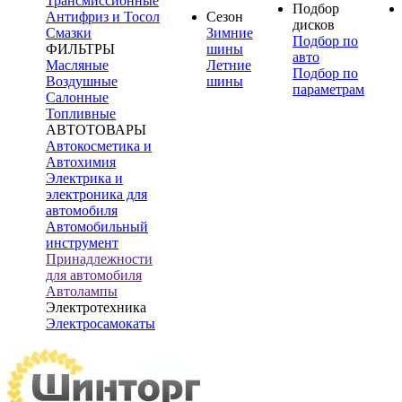
Трансмиссионные
Подбор
Антифриз и Тосол
Сезон
дисков
Смазки
Зимние
Подбор по
ФИЛЬТРЫ
шины
авто
Масляные
Летние
Подбор по
Воздушные
шины
параметрам
Салонные
Топливные
АВТОТОВАРЫ
Автокосметика и
Автохимия
Электрика и
электроника для
автомобиля
Автомобильный
инструмент
Принадлежности
для автомобиля
Автолампы
Электротехника
Электросамокаты