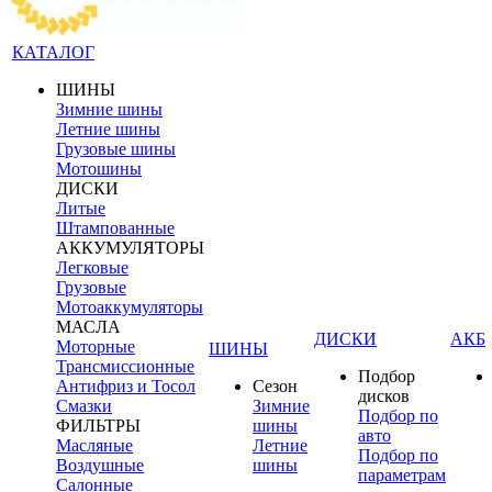
КАТАЛОГ
ШИНЫ
Зимние шины
Летние шины
Грузовые шины
Мотошины
ДИСКИ
Литые
Штампованные
АККУМУЛЯТОРЫ
Легковые
Грузовые
Мотоаккумуляторы
МАСЛА
ДИСКИ
АКБ
Моторные
ШИНЫ
Трансмиссионные
Подбор
Антифриз и Тосол
Сезон
дисков
Смазки
Зимние
Подбор по
ФИЛЬТРЫ
шины
авто
Масляные
Летние
Подбор по
Воздушные
шины
параметрам
Салонные