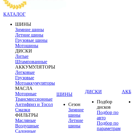
КАТАЛОГ
ШИНЫ
Зимние шины
Летние шины
Грузовые шины
Мотошины
ДИСКИ
Литые
Штампованные
АККУМУЛЯТОРЫ
Легковые
Грузовые
Мотоаккумуляторы
МАСЛА
ДИСКИ
АКБ
Моторные
ШИНЫ
Трансмиссионные
Подбор
Антифриз и Тосол
Сезон
дисков
Смазки
Зимние
Подбор по
ФИЛЬТРЫ
шины
авто
Масляные
Летние
Подбор по
Воздушные
шины
параметрам
Салонные