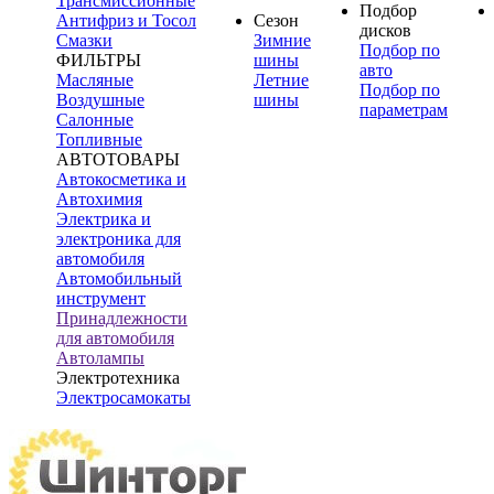
Трансмиссионные
Подбор
Антифриз и Тосол
Сезон
дисков
Смазки
Зимние
Подбор по
ФИЛЬТРЫ
шины
авто
Масляные
Летние
Подбор по
Воздушные
шины
параметрам
Салонные
Топливные
АВТОТОВАРЫ
Автокосметика и
Автохимия
Электрика и
электроника для
автомобиля
Автомобильный
инструмент
Принадлежности
для автомобиля
Автолампы
Электротехника
Электросамокаты