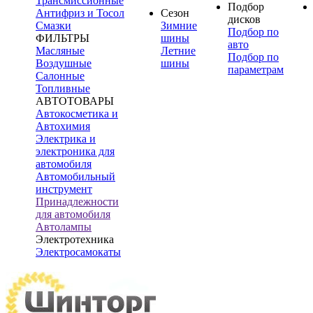
Трансмиссионные
Подбор
Антифриз и Тосол
Сезон
дисков
Смазки
Зимние
Подбор по
ФИЛЬТРЫ
шины
авто
Масляные
Летние
Подбор по
Воздушные
шины
параметрам
Салонные
Топливные
АВТОТОВАРЫ
Автокосметика и
Автохимия
Электрика и
электроника для
автомобиля
Автомобильный
инструмент
Принадлежности
для автомобиля
Автолампы
Электротехника
Электросамокаты