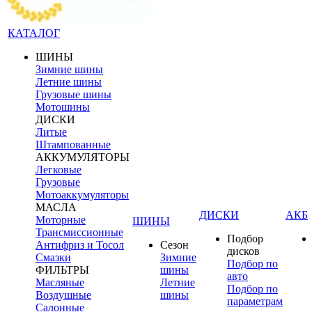
КАТАЛОГ
ШИНЫ
Зимние шины
Летние шины
Грузовые шины
Мотошины
ДИСКИ
Литые
Штампованные
АККУМУЛЯТОРЫ
Легковые
Грузовые
Мотоаккумуляторы
МАСЛА
ДИСКИ
АКБ
Моторные
ШИНЫ
Трансмиссионные
Подбор
Антифриз и Тосол
Сезон
дисков
Смазки
Зимние
Подбор по
ФИЛЬТРЫ
шины
авто
Масляные
Летние
Подбор по
Воздушные
шины
параметрам
Салонные