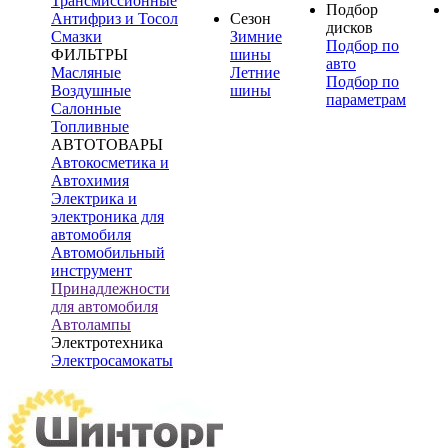
Трансмиссионные
Подбор
Антифриз и Тосол
Сезон
дисков
Смазки
Зимние
Подбор по
ФИЛЬТРЫ
шины
авто
Масляные
Летние
Подбор по
Воздушные
шины
параметрам
Салонные
Топливные
АВТОТОВАРЫ
Автокосметика и
Автохимия
Электрика и
электроника для
автомобиля
Автомобильный
инструмент
Принадлежности
для автомобиля
Автолампы
Электротехника
Электросамокаты