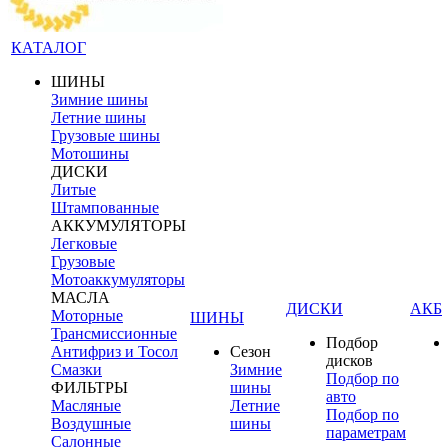
КАТАЛОГ
ШИНЫ
Зимние шины
Летние шины
Грузовые шины
Мотошины
ДИСКИ
Литые
Штампованные
АККУМУЛЯТОРЫ
Легковые
Грузовые
Мотоаккумуляторы
МАСЛА
ДИСКИ
АКБ
Моторные
ШИНЫ
Трансмиссионные
Подбор
Антифриз и Тосол
Сезон
дисков
Смазки
Зимние
Подбор по
ФИЛЬТРЫ
шины
авто
Масляные
Летние
Подбор по
Воздушные
шины
параметрам
Салонные