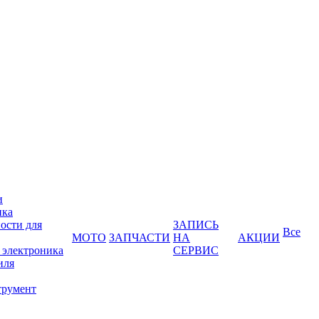
и
ика
ости для
ЗАПИСЬ
Все
МОТО
ЗАПЧАСТИ
НА
АКЦИИ
 электроника
СЕРВИС
иля
трумент