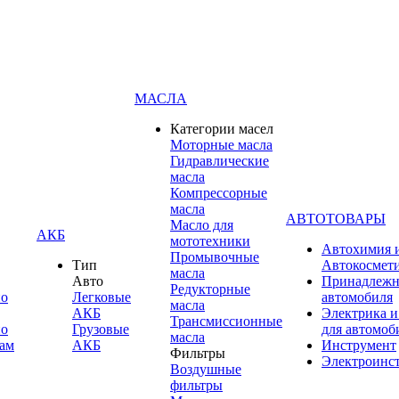
МАСЛА
Категории масел
Моторные масла
Гидравлические
масла
Компрессорные
масла
АВТОТОВАРЫ
Масло для
АКБ
мототехники
Автохимия 
Промывочные
Тип
Автокосмет
масла
Авто
Принадлежн
Редукторные
по
Легковые
автомобиля
масла
АКБ
Электрика и
Трансмиссионные
по
Грузовые
для автомоб
масла
ам
АКБ
Инструмент
Фильтры
Электроинс
Воздушные
фильтры