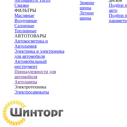
Антифриз и Тосол
дисков
Зимние
Смазки
Подбор 
шины
ФИЛЬТРЫ
авто
Летние
Масляные
Подбор 
шины
Воздушные
параметр
Салонные
Топливные
АВТОТОВАРЫ
Автокосметика и
Автохимия
Электрика и электроника
для автомобиля
Автомобильный
инструмент
Принадлежности для
автомобиля
Автолампы
Электротехника
Электросамокаты