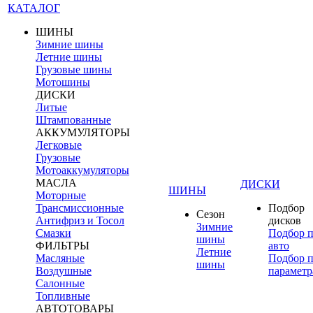
КАТАЛОГ
ШИНЫ
Зимние шины
Летние шины
Грузовые шины
Мотошины
ДИСКИ
Литые
Штампованные
АККУМУЛЯТОРЫ
Легковые
Грузовые
Мотоаккумуляторы
МАСЛА
ДИСКИ
ШИНЫ
Моторные
Трансмиссионные
Подбор
Сезон
Антифриз и Тосол
дисков
Зимние
Смазки
Подбор 
шины
ФИЛЬТРЫ
авто
Летние
Масляные
Подбор 
шины
Воздушные
параметр
Салонные
Топливные
АВТОТОВАРЫ