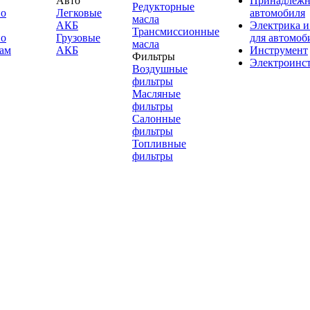
Авто
Принадлежн
Редукторные
по
Легковые
автомобиля
масла
АКБ
Электрика и
Трансмиссионные
по
Грузовые
для автомоб
масла
ам
АКБ
Инструмент
Фильтры
Электроинс
Воздушные
фильтры
Масляные
фильтры
Салонные
фильтры
Топливные
фильтры