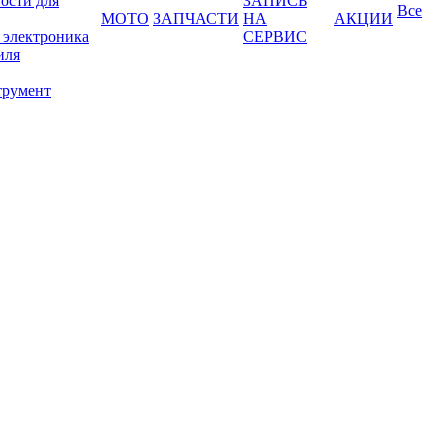
ости для
ЗАПИСЬ
Все
МОТО
ЗАПЧАСТИ
НА
АКЦИИ
 электроника
СЕРВИС
иля
трумент