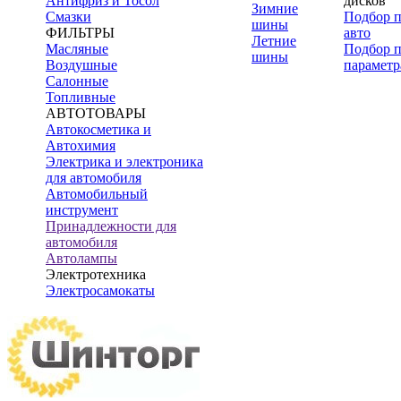
Антифриз и Тосол
дисков
Зимние
Смазки
Подбор 
шины
ФИЛЬТРЫ
авто
Летние
Масляные
Подбор 
шины
Воздушные
параметр
Салонные
Топливные
АВТОТОВАРЫ
Автокосметика и
Автохимия
Электрика и электроника
для автомобиля
Автомобильный
инструмент
Принадлежности для
автомобиля
Автолампы
Электротехника
Электросамокаты