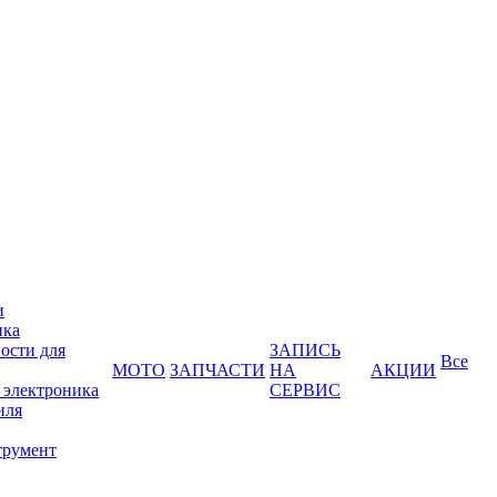
и
ика
ости для
ЗАПИСЬ
Все
МОТО
ЗАПЧАСТИ
НА
АКЦИИ
 электроника
СЕРВИС
иля
трумент