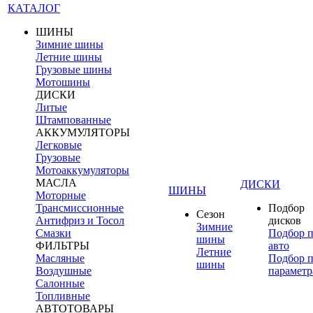
КАТАЛОГ
ШИНЫ
Зимние шины
Летние шины
Грузовые шины
Мотошины
ДИСКИ
Литые
Штампованные
АККУМУЛЯТОРЫ
Легковые
Грузовые
Мотоаккумуляторы
МАСЛА
ДИСКИ
ШИНЫ
Моторные
Трансмиссионные
Подбор
Сезон
Антифриз и Тосол
дисков
Зимние
Смазки
Подбор 
шины
ФИЛЬТРЫ
авто
Летние
Масляные
Подбор 
шины
Воздушные
параметр
Салонные
Топливные
АВТОТОВАРЫ