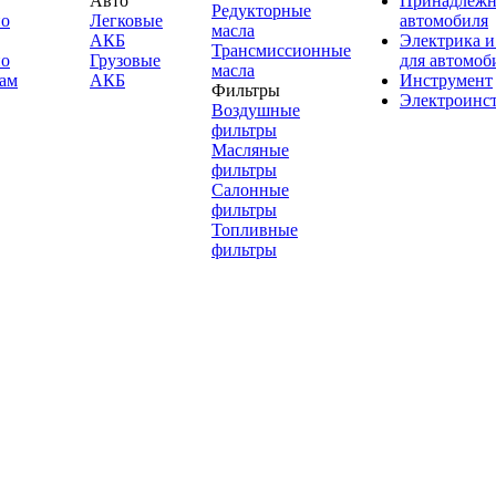
Авто
Принадлежн
Редукторные
по
Легковые
автомобиля
масла
АКБ
Электрика и
Трансмиссионные
по
Грузовые
для автомоб
масла
ам
АКБ
Инструмент
Фильтры
Электроинс
Воздушные
фильтры
Масляные
фильтры
Салонные
фильтры
Топливные
фильтры