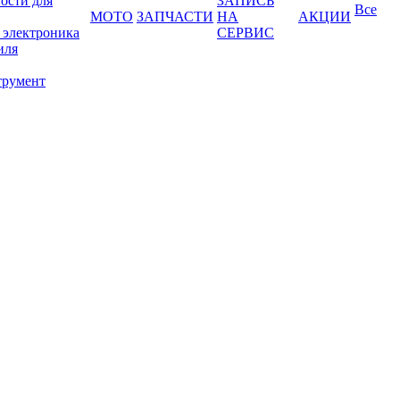
ости для
ЗАПИСЬ
Все
МОТО
ЗАПЧАСТИ
НА
АКЦИИ
 электроника
СЕРВИС
иля
трумент