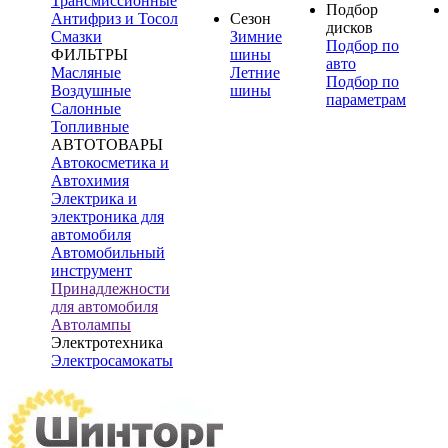
Трансмиссионные
Подбор
Антифриз и Тосол
Сезон
дисков
Смазки
Зимние
Подбор по
ФИЛЬТРЫ
шины
авто
Масляные
Летние
Подбор по
Воздушные
шины
параметрам
Салонные
Топливные
АВТОТОВАРЫ
Автокосметика и
Автохимия
Электрика и
электроника для
автомобиля
Автомобильный
инструмент
Принадлежности
для автомобиля
Автолампы
Электротехника
Электросамокаты