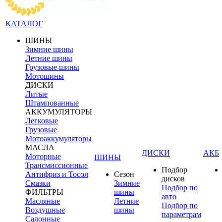
КАТАЛОГ
ШИНЫ
Зимние шины
Летние шины
Грузовые шины
Мотошины
ДИСКИ
Литые
Штампованные
АККУМУЛЯТОРЫ
Легковые
Грузовые
Мотоаккумуляторы
МАСЛА
ДИСКИ
АКБ
Моторные
ШИНЫ
Трансмиссионные
Подбор
Антифриз и Тосол
Сезон
дисков
Смазки
Зимние
Подбор по
ФИЛЬТРЫ
шины
авто
Масляные
Летние
Подбор по
Воздушные
шины
параметрам
Салонные