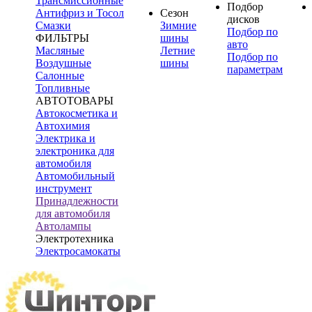
Трансмиссионные
Подбор
Антифриз и Тосол
Сезон
дисков
Смазки
Зимние
Подбор по
ФИЛЬТРЫ
шины
авто
Масляные
Летние
Подбор по
Воздушные
шины
параметрам
Салонные
Топливные
АВТОТОВАРЫ
Автокосметика и
Автохимия
Электрика и
электроника для
автомобиля
Автомобильный
инструмент
Принадлежности
для автомобиля
Автолампы
Электротехника
Электросамокаты