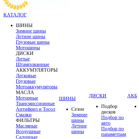
КАТАЛОГ
ШИНЫ
Зимние шины
Летние шины
Грузовые шины
Мотошины
ДИСКИ
Литые
Штампованные
АККУМУЛЯТОРЫ
Легковые
Грузовые
Мотоаккумуляторы
МАСЛА
ДИСКИ
АКБ
Моторные
ШИНЫ
Трансмиссионные
Подбор
Антифриз и Тосол
Сезон
дисков
Смазки
Зимние
Подбор по
ФИЛЬТРЫ
шины
авто
Масляные
Летние
Подбор по
Воздушные
шины
параметрам
Салонные