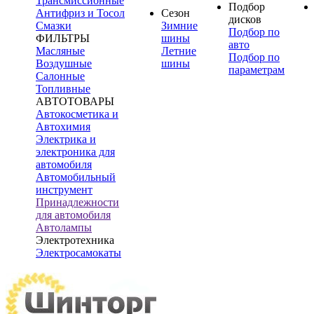
Трансмиссионные
Подбор
Антифриз и Тосол
Сезон
дисков
Смазки
Зимние
Подбор по
ФИЛЬТРЫ
шины
авто
Масляные
Летние
Подбор по
Воздушные
шины
параметрам
Салонные
Топливные
АВТОТОВАРЫ
Автокосметика и
Автохимия
Электрика и
электроника для
автомобиля
Автомобильный
инструмент
Принадлежности
для автомобиля
Автолампы
Электротехника
Электросамокаты