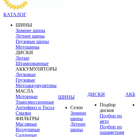
КАТАЛОГ
ШИНЫ
Зимние шины
Летние шины
Грузовые шины
Мотошины
ДИСКИ
Литые
Штампованные
АККУМУЛЯТОРЫ
Легковые
Грузовые
Мотоаккумуляторы
МАСЛА
ДИСКИ
АКБ
Моторные
ШИНЫ
Трансмиссионные
Подбор
Антифриз и Тосол
Сезон
дисков
Смазки
Зимние
Подбор по
ФИЛЬТРЫ
шины
авто
Масляные
Летние
Подбор по
Воздушные
шины
параметрам
Салонные