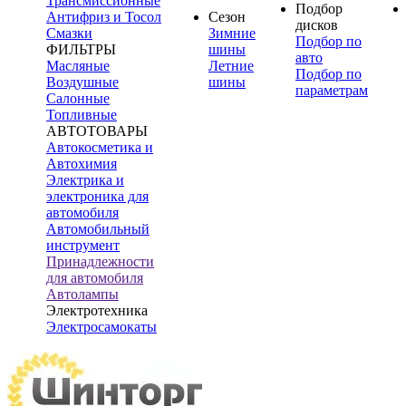
Трансмиссионные
Подбор
Антифриз и Тосол
Сезон
дисков
Смазки
Зимние
Подбор по
ФИЛЬТРЫ
шины
авто
Масляные
Летние
Подбор по
Воздушные
шины
параметрам
Салонные
Топливные
АВТОТОВАРЫ
Автокосметика и
Автохимия
Электрика и
электроника для
автомобиля
Автомобильный
инструмент
Принадлежности
для автомобиля
Автолампы
Электротехника
Электросамокаты