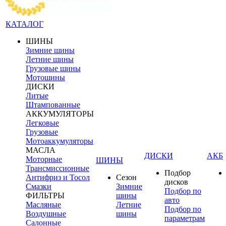
КАТАЛОГ
ШИНЫ
Зимние шины
Летние шины
Грузовые шины
Мотошины
ДИСКИ
Литые
Штампованные
АККУМУЛЯТОРЫ
Легковые
Грузовые
Мотоаккумуляторы
МАСЛА
ДИСКИ
АКБ
Моторные
ШИНЫ
Трансмиссионные
Подбор
Антифриз и Тосол
Сезон
дисков
Смазки
Зимние
Подбор по
ФИЛЬТРЫ
шины
авто
Масляные
Летние
Подбор по
Воздушные
шины
параметрам
Салонные