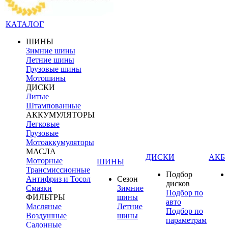
КАТАЛОГ
ШИНЫ
Зимние шины
Летние шины
Грузовые шины
Мотошины
ДИСКИ
Литые
Штампованные
АККУМУЛЯТОРЫ
Легковые
Грузовые
Мотоаккумуляторы
МАСЛА
ДИСКИ
АКБ
Моторные
ШИНЫ
Трансмиссионные
Подбор
Антифриз и Тосол
Сезон
дисков
Смазки
Зимние
Подбор по
ФИЛЬТРЫ
шины
авто
Масляные
Летние
Подбор по
Воздушные
шины
параметрам
Салонные