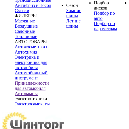
Трансмиссионные
Подбор
Антифриз и Тосол
Сезон
дисков
Смазки
Зимние
Подбор по
ФИЛЬТРЫ
шины
авто
Масляные
Летние
Подбор по
Воздушные
шины
параметрам
Салонные
Топливные
АВТОТОВАРЫ
Автокосметика и
Автохимия
Электрика и
электроника для
автомобиля
Автомобильный
инструмент
Принадлежности
для автомобиля
Автолампы
Электротехника
Электросамокаты