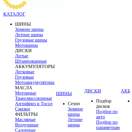
КАТАЛОГ
ШИНЫ
Зимние шины
Летние шины
Грузовые шины
Мотошины
ДИСКИ
Литые
Штампованные
АККУМУЛЯТОРЫ
Легковые
Грузовые
Мотоаккумуляторы
МАСЛА
ДИСКИ
АКБ
Моторные
ШИНЫ
Трансмиссионные
Подбор
Антифриз и Тосол
Сезон
дисков
Смазки
Зимние
Подбор по
ФИЛЬТРЫ
шины
авто
Масляные
Летние
Подбор по
Воздушные
шины
параметрам
Салонные