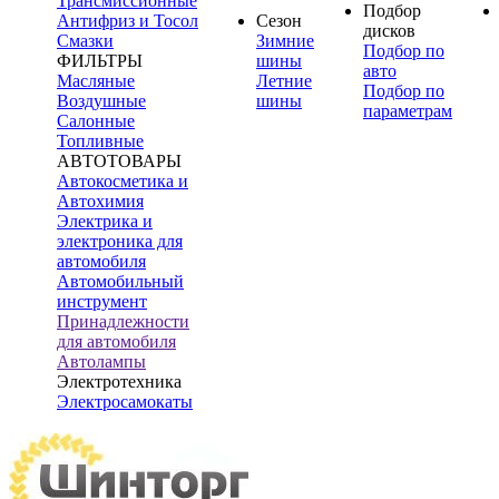
Трансмиссионные
Подбор
Антифриз и Тосол
Сезон
дисков
Смазки
Зимние
Подбор по
ФИЛЬТРЫ
шины
авто
Масляные
Летние
Подбор по
Воздушные
шины
параметрам
Салонные
Топливные
АВТОТОВАРЫ
Автокосметика и
Автохимия
Электрика и
электроника для
автомобиля
Автомобильный
инструмент
Принадлежности
для автомобиля
Автолампы
Электротехника
Электросамокаты